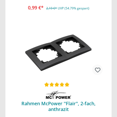
0,99 €*
2,19 €*
UVP (54.79% gespart)
Rahmen McPower ''Flair'', 2-fach,
In den Warenkorb
anthrazit