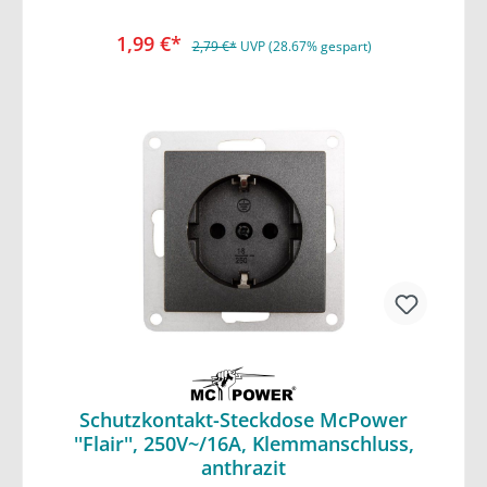
1,99 €*
2,79 €*
UVP (28.67% gespart)
Schutzkontakt-Steckdose McPower
''Flair'', 250V~/16A, Klemmanschluss,
In den Warenkorb
anthrazit