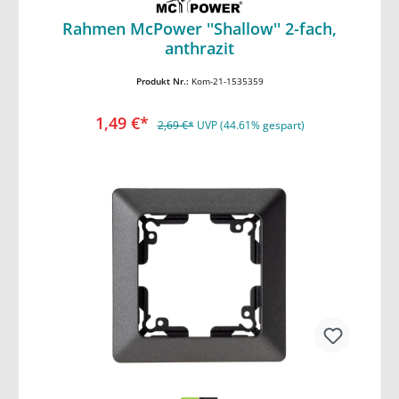
Rahmen McPower ''Shallow'' 2-fach,
In den Warenkorb
anthrazit
Produkt Nr.:
Kom-21-1535359
1,49 €*
2,69 €*
UVP (44.61% gespart)