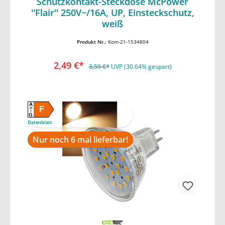
Schutzkontakt-Steckdose McPower
''Flair'' 250V~/16A, UP, Einsteckschutz,
In den Warenkorb
weiß
Produkt Nr.:
Kom-21-1534804
2,49 €*
3,59 €*
UVP (30.64% gespart)
A
F
G
Datenblatt
Nur noch 6 mal lieferbar!