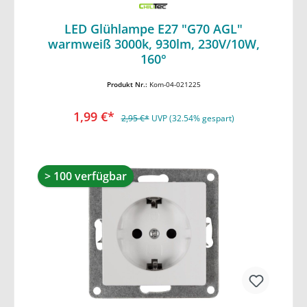
LED Glühlampe E27 "G70 AGL"
warmweiß 3000k, 930lm, 230V/10W,
In den Warenkorb
160°
Produkt Nr.:
Kom-04-021225
1,99 €*
2,95 €*
UVP (32.54% gespart)
> 100 verfügbar