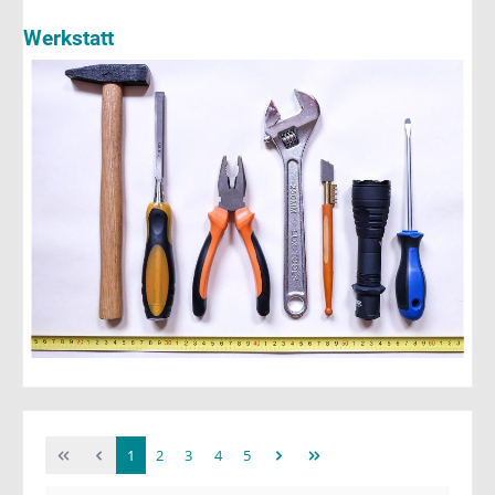
Werkstatt
1
2
3
4
5