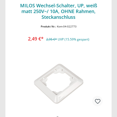
MILOS Wechsel-Schalter, UP, weiß
matt 250V~/ 10A, OHNE Rahmen,
In den Warenkorb
Steckanschluss
Produkt Nr.:
Kom-04-022773
2,49 €*
2,95 €*
UVP (15.59% gespart)