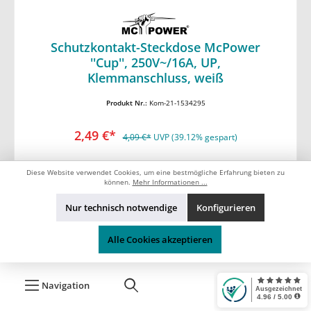
Schutzkontakt-Steckdose McPower
''Cup'', 250V~/16A, UP,
In den Warenkorb
Klemmanschluss, weiß
Produkt Nr.:
Kom-21-1534295
2,49 €*
4,09 €*
UVP (39.12% gespart)
Diese Website verwendet Cookies, um eine bestmögliche Erfahrung bieten zu
können.
Mehr Informationen ...
A
F
G
Nur technisch notwendige
Konfigurieren
Datenblatt
Alle Cookies akzeptieren
Navigation