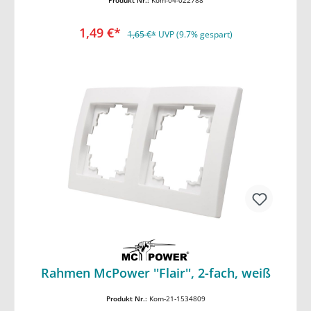
Produkt Nr.:
Kom-04-022788
1,49 €*
1,65 €*
UVP (9.7% gespart)
In den Warenkorb
Rahmen McPower ''Flair'', 2-fach, weiß
Produkt Nr.:
Kom-21-1534809