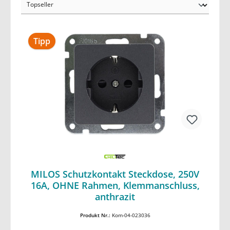
Tipp
MILOS Schutzkontakt Steckdose, 250V
16A, OHNE Rahmen, Klemmanschluss,
In den Warenkorb
anthrazit
Produkt Nr.:
Kom-04-023036