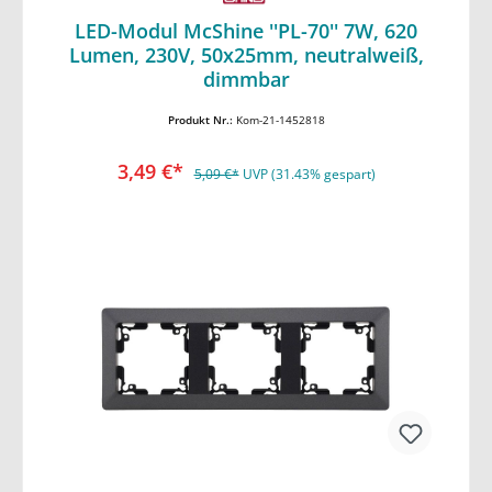
LED-Modul McShine ''PL-70'' 7W, 620
Lumen, 230V, 50x25mm, neutralweiß,
In den Warenkorb
dimmbar
Produkt Nr.:
Kom-21-1452818
3,49 €*
5,09 €*
UVP (31.43% gespart)