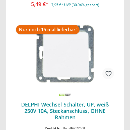
5,49 €*
7,95 €*
UVP (30.94% gespart)
Nur noch 15 mal lieferbar!
DELPHI Wechsel-Schalter, UP, weiß
250V 10A, Steckanschluss, OHNE
In den Warenkorb
Rahmen
Produkt Nr.:
Kom-04-022668