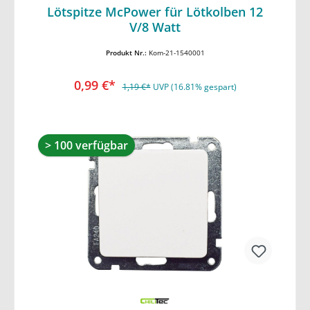
Lötspitze McPower für Lötkolben 12
In den Warenkorb
V/8 Watt
Produkt Nr.:
Kom-21-1540001
0,99 €*
1,19 €*
UVP (16.81% gespart)
> 100 verfügbar