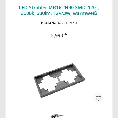
LED Strahler MR16 "H40 SMD"120°,
In den Warenkorb
3000k, 330lm, 12V/3W, warmweiß
Produkt Nr.:
Kom-04-021731
2,99 €*