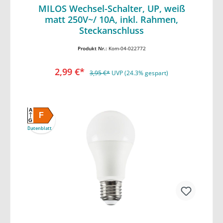
MILOS Wechsel-Schalter, UP, weiß
matt 250V~/ 10A, inkl. Rahmen,
In den Warenkorb
Steckanschluss
Produkt Nr.:
Kom-04-022772
2,99 €*
3,95 €*
UVP (24.3% gespart)
A
F
G
Datenblatt