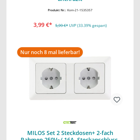
Produkt Nr.:
Kom-21-1535357
3,99 €*
5,99 €*
UVP (33.39% gespart)
Nur noch 8 mal lieferbar!
MILOS Set 2 Steckdosen+ 2-fach
Rahmen 250V~/ 16A, Steckanschluss,