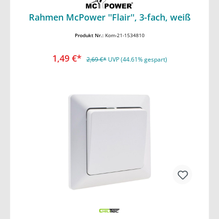
In den Warenkorb
Rahmen McPower ''Flair'', 3-fach, weiß
Produkt Nr.:
Kom-21-1534810
1,49 €*
2,69 €*
UVP (44.61% gespart)