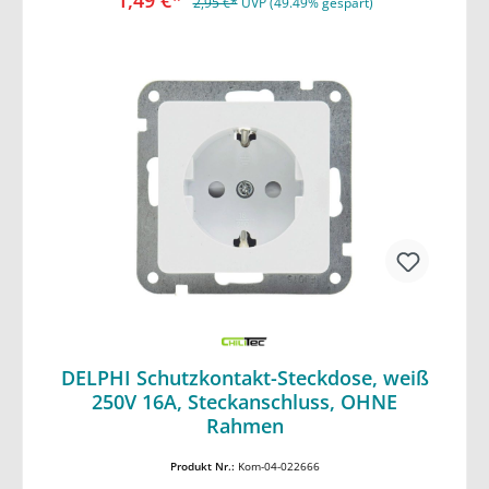
1,49 €*
2,95 €*
UVP (49.49% gespart)
DELPHI Schutzkontakt-Steckdose, weiß
250V 16A, Steckanschluss, OHNE
In den Warenkorb
Rahmen
Produkt Nr.:
Kom-04-022666