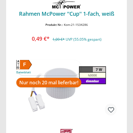
In den Warenkorb
Rahmen McPower ''Cup'' 1-fach, weiß
Produkt Nr.:
Kom-21-1534286
0,49 €*
1,09 €*
UVP (55.05% gespart)
A
F
G
Datenblatt
Nur noch 20 mal lieferbar!