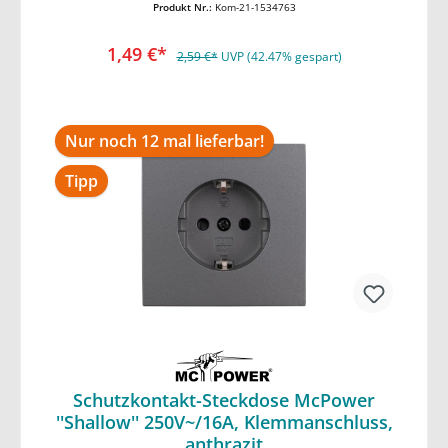
Produkt Nr.:
Kom-21-1534763
1,49 €*
2,59 €*
UVP (42.47% gespart)
Nur noch 12 mal lieferbar!
Tipp
Schutzkontakt-Steckdose McPower
''Shallow'' 250V~/16A, Klemmanschluss,
In den Warenkorb
anthrazit