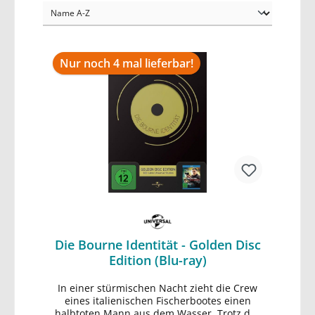
Nur noch 4 mal lieferbar!
Die Bourne Identität - Golden Disc
Edition (Blu-ray)
In einer stürmischen Nacht zieht die Crew
In den Warenkorb
eines italienischen Fischerbootes einen
halbtoten Mann aus dem Wasser. Trotz der