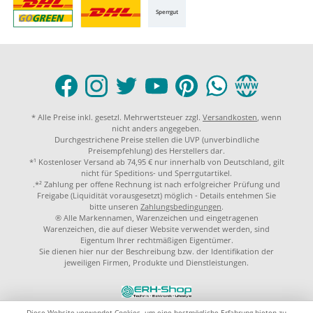
Sperrgut
* Alle Preise inkl. gesetzl. Mehrwertsteuer zzgl.
Versandkosten
, wenn
nicht anders angegeben.
Durchgestrichene Preise stellen die UVP (unverbindliche
Preisempfehlung) des Herstellers dar.
*¹ Kostenloser Versand ab 74,95 € nur innerhalb von Deutschland, gilt
nicht für Speditions- und Sperrgutartikel.
.*² Zahlung per offene Rechnung ist nach erfolgreicher Prüfung und
Freigabe (Liquidität vorausgesetzt) möglich - Details entehmen Sie
bitte unseren
Zahlungsbedingungen
.
® Alle Markennamen, Warenzeichen und eingetragenen
Warenzeichen, die auf dieser Website verwendet werden, sind
Eigentum Ihrer rechtmäßigen Eigentümer.
Sie dienen hier nur der Beschreibung bzw. der Identifikation der
jeweiligen Firmen, Produkte und Dienstleistungen.
© 2023 by
ERH-Shop.de
Theme by
ThemeWare®
Diese Website verwendet Cookies, um eine bestmögliche Erfahrung bieten zu