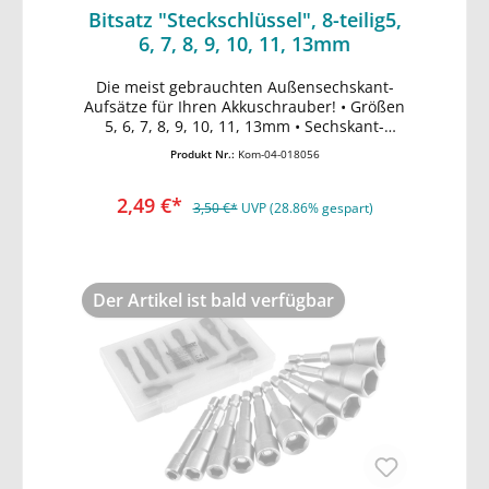
Bitsatz "Steckschlüssel", 8-teilig5,
6, 7, 8, 9, 10, 11, 13mm
Die meist gebrauchten Außensechskant-
In den Warenkorb
Aufsätze für Ihren Akkuschrauber! • Größen
5, 6, 7, 8, 9, 10, 11, 13mm • Sechskant-
Schaftlänge 22mm • Material: Chrom-
Produkt Nr.:
Kom-04-018056
Vanadium
2,49 €*
3,50 €*
UVP (28.86% gespart)
Der Artikel ist bald verfügbar