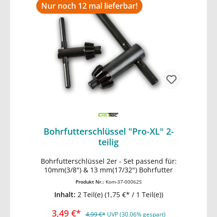
Nur noch 12 mal lieferbar!
Bohrfutterschlüssel "Pro-XL" 2-
teilig
Bohrfutterschlüssel 2er - Set passend für:
In den Warenkorb
10mm(3/8") & 13 mm(17/32") Bohrfutter
Produkt Nr.:
Kom-37-000625
Inhalt:
2 Teil(e)
(1,75 €* / 1 Teil(e))
3,49 €*
4,99 €*
UVP (30.06% gespart)