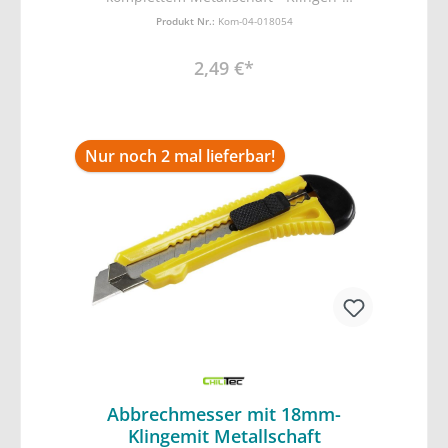
Feststeller • 18mm Klinge mit
Produkt Nr.:
Kom-04-018054
Abbrechfunktion • inkl. 2 Ersatzklingen •
Länge x Breite 155x40mm
2,49 €*
Nur noch 2 mal lieferbar!
Abbrechmesser mit 18mm-
Klingemit Metallschaft