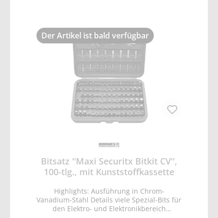
Der Artikel ist bald verfügbar
Bitsatz ''Maxi Securitx Bitkit CV'',
100-tlg., mit Kunststoffkassette
Highlights: Ausführung in Chrom-
Vanadium-Stahl Details viele Spezial-Bits für
den Elektro- und Elektronikbereich
praktischer Hakendreher 3 Philips-Bits Gr. 0