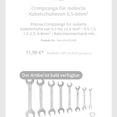
Crimpzange für isolierte
Kabelschuhevon 0,5-6mm²
Präzise Crimpzange für isolierte
Kabelschuhe von 0,5 bis zu 6 mm² • 0,5-1,5,
1,5-2,5, 4-8mm² • Ratschenmechanik mit
Krafteinstellung und Entriegelung •
Produkt Nr.:
Kom-04-022439
Ergonomisch geformter Griff • Länge 225mm
11,99 €*
15,95 €*
UVP (24.83% gespart)
Der Artikel ist bald verfügbar