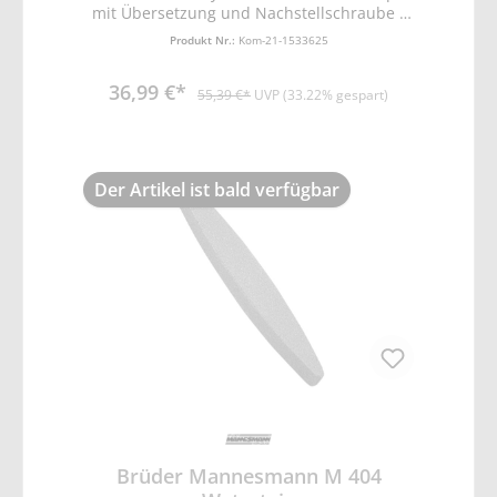
mit Übersetzung und Nachstellschraube •
Stabile, lackierte Rohrschenkel mit Gummi-
Produkt Nr.:
Kom-21-1533625
Handgriffen. • Schneiddurchmesser bis
10mm
36,99 €*
55,39 €*
UVP (33.22% gespart)
Der Artikel ist bald verfügbar
Brüder Mannesmann M 404