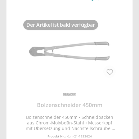
Der Artikel ist bald verfügbar
Bolzenschneider 450mm
Bolzenschneider 450mm • Schneidbacken
aus Chrom-Molybdän-Stahl • Messerkopf
mit Übersetzung und Nachstellschraube •
Stabile, lackierte Rohrschenkel mit Gummi-
Produkt Nr.:
Kom-21-1533624