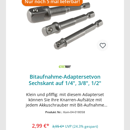
Nur noch 5 mal lieferbar!
Bitaufnahme-Adaptersetvon
Sechskant auf 1/4", 3/8", 1/2"
Klein und pfiffig: mit diesem Adapterset
In den Warenkorb
können Sie Ihre Knarren-Aufsätze mit
jedem Akkuschrauber mit Bit-Aufnahme
verwenden, Länge 65mm
Produkt Nr.:
Kom-04-018058
2,99 €*
3,95 €*
UVP (24.3% gespart)