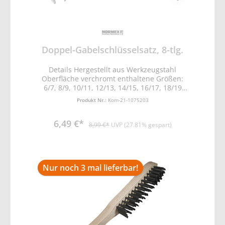
Doppel-Gabelschlüsselsatz, 8-tlg.
Details Hergestellt aus Werkzeugstahl
Oberfläche verchromt enthaltene Größen:
6/7, 8/9, 10/11, 12/13, 14/15, 16/17, 18/19
und 20/22 Gewicht: 0.576 kg Abmessungen
Produkt Nr.:
Kom-21-1075203
Paket (B x H x T): 60 x 220 x 55 mm
6,49 €*
8,99 €*
UVP (27.81% gespart)
Nur noch 3 mal lieferbar!