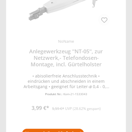
NoName
Anlegewerkzeug ''NT-05'', zur
Netzwerk,- Telefondosen-
Montage, incl. Gürtelholster
• abisolierfreie Anschlusstechnik •
eindrücken und abschneiden in einem
Arbeitsgang • geeignet für Leiter-ø 0,4 - 0,6
mm • Abmessungen 37x176x21mm
Produkt Nr.:
Kom-21-1533043
3,99 €*
5,59 €*
UVP (28.62% gespart)