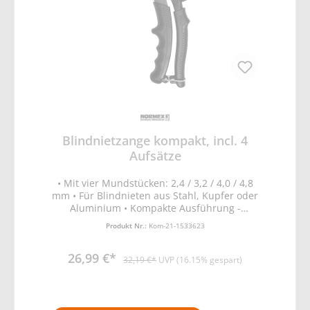
Blindnietzange kompakt, incl. 4
Aufsätze
• Mit vier Mundstücken: 2,4 / 3,2 / 4,0 / 4,8
mm • Für Blindnieten aus Stahl, Kupfer oder
Aluminium • Kompakte Ausführung -
Gesamtlänge: 200 mm • Mit ergonomischer
Produkt Nr.:
Kom-21-1533623
Handschutzisolierung
26,99 €*
32,19 €*
UVP (16.15% gespart)