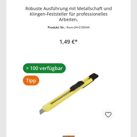
Robuste Ausführung mit Metallschaft und
In den Warenkorb
Klingen-Feststeller für professionelles
Arbeiten,
Produkt Nr.:
Kom-04-018044
1,49 €*
> 100 verfügbar
Tipp