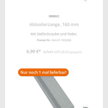
Abisolierzange, 160 mm
Mit Stellschraube und Feder.
Produkt Nr.:
Kom-21-1533266
6,99 €*
9,79 €*
UVP (28.6% gespart)
Nur noch 1 mal lieferbar!