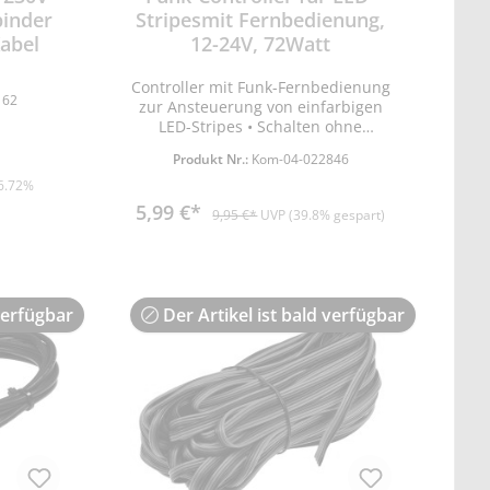
binder
Stripesmit Fernbedienung,
abel
12-24V, 72Watt
Controller mit Funk-Fernbedienung
162
zur Ansteuerung von einfarbigen
LED-Stripes • Schalten ohne
Sichtverbindung auch durch
Produkt Nr.:
Kom-04-022846
Decken und Wände dank
Funktechnik • Ein/Aus-Taste •
6.72%
Tasten für Helligkeit +/-
5,99 €*
9,95 €*
UVP (39.8% gespart)
Dimmfunktion • Tasten für
Helligkeit 25/50/100% stufenweises
Dimmen • Tasten für
verscheiedene Blinkmodi und -
Geschwindigkeit, Fade in, fade out
verfügbar
Der Artikel ist bald verfügbar
• Betrieb 12-24V=, maximal 72W •
Inline Modul nur 45x12x5mm klein
• Anschluss via 5,5/2,1mm Stecker
& Kupplung • Reichweite bis zu
20m