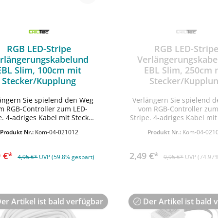
RGB LED-Stripe
RGB LED-Strip
rlängerungskabelund
Verlängerungskabe
EBL Slim, 100cm mit
EBL Slim, 250cm 
Stecker/Kupplung
Stecker/Kupplu
ängern Sie spielend den Weg
Verlängern Sie spielend 
In den Warenkorb
m RGB-Controller zum LED-
vom RGB-Controller zum
e. 4-adriges Kabel mit Stecker
Stripe. 4-adriges Kabel mit
 Kupplung passend zu den
und Kupplung passend 
Produkt Nr.:
Kom-04-021012
Produkt Nr.:
Kom-04-021
iTec RGB?Stripes sowie RGB-
ChiliTec RGB?Stripes sow
Leuchten EBL-Slim.
Leuchten EBL-Slim.
9 €*
2,49 €*
4,95 €*
UVP (59.8% gespart)
9,95 €*
UVP (74.97%
er Artikel ist bald verfügbar
Der Artikel ist bald 