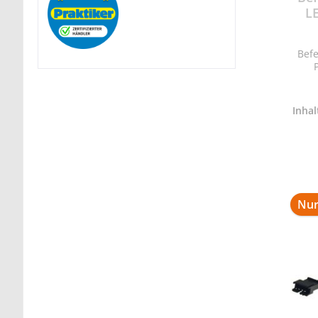
L
Befe
Inhal
Nur