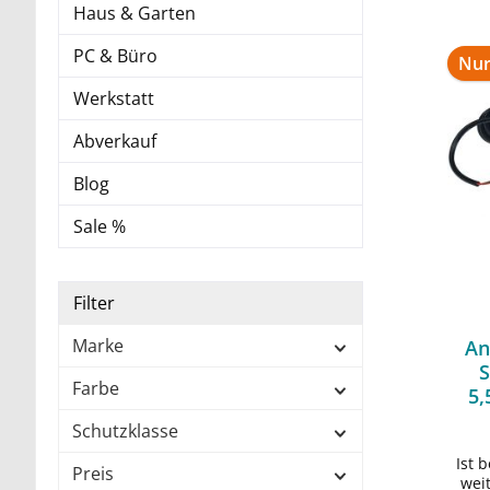
Haus & Garten
PC & Büro
Nur
Werkstatt
Abverkauf
Blog
Sale %
Filter
Marke
An
S
Farbe
5,
Schutzklasse
Ist 
Preis
wei