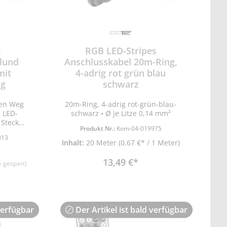
e
RGB LED-Stripes
lund
Anschlusskabel 20m-Ring,
mit
4-adrig rot grün blau
ng
schwarz
den Weg
20m-Ring, 4-adrig rot-grün-blau-
 LED-
schwarz • Ø je Litze 0,14 mm²
 Stecker
Produkt Nr.:
Kom-04-019975
zu den
013
ie RGB-
Inhalt:
20 Meter
(0,67 €* / 1 Meter)
13,49 €*
 gespart)
verfügbar
Der Artikel ist bald verfügbar