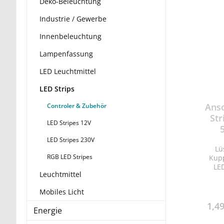
Deko-Beleuchtung
Industrie / Gewerbe
Innenbeleuchtung
Lampenfassung
LED Leuchtmittel
LED Strips
Ansc
Controler & Zubehör
St
LED Stripes 12V
LED Stripes 230V
Lü
RGB LED Stripes
Kupplung Ans
LED-Str
Leuchtmittel
Mobiles Licht
1,4
Energie