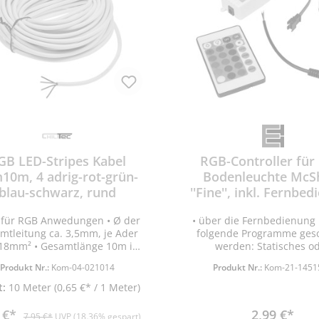
GB LED-Stripes Kabel
RGB-Controller für
10m, 4 adrig-rot-grün-
Bodenleuchte McS
blau-schwarz, rund
''Fine'', inkl. Fernbe
l für RGB Anwedungen • Ø der
• über die Fernbedienung
mtleitung ca. 3,5mm, je Ader
folgende Programme gesc
,18mm² • Gesamtlänge 10m im
werden: Statisches o
ybag • flexibel für sauberes
wechselnde Farben, blink
Produkt Nr.:
Kom-04-021014
Produkt Nr.:
Kom-21-1451
Verlegen.
mit Übergängen •
Helligkeitsregelung • Ein/A
t:
10 Meter
(0,65 €* / 1 Meter)
• 15 vorprogrammierte Fa
Weißlicht-Taste • Stromve
9 €*
2,99 €*
7,95 €*
UVP (18.36% gespart)