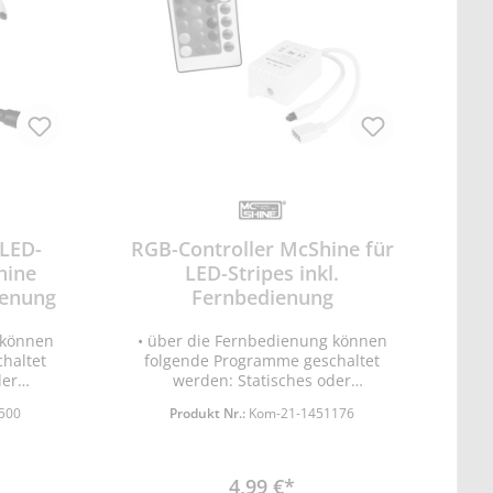
 LED-
RGB-Controller McShine für
hine
LED-Stripes inkl.
dienung
Fernbedienung
 können
• über die Fernbedienung können
haltet
folgende Programme geschaltet
der
werden: Statisches oder
end oder
wechselnde Farben, blinkend oder
500
Produkt Nr.:
Kom-21-1451176
mit Übergängen •
us Taste
Helligkeitsregelung • Ein/Aus Taste
rben •
• 15 vorprogrammierte Farben •
rsorgung
Weißlicht-Taste • Stromversorgung
4,99 €*