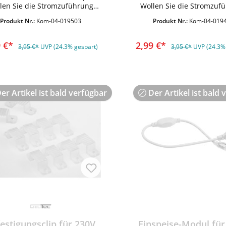
len Sie die Stromzuführung
Wollen Sie die Stromzuf
Stripe dezent und versteckt
zum Stripe dezent und ve
Produkt Nr.:
Kom-04-019503
Produkt Nr.:
Kom-04-019
gen? Dieses Kabel hilft Ihnen!
verlegen? Dieses Kabel hilf
anges Verbindungskabel mit
Verlängerungskabel mit 5
0/2,0mm Koax-Stecker zum
Koax-Stecker auf Kuppl
9 €*
2,99 €*
3,95 €*
UVP (24.3% gespart)
3,95 €*
UVP (24.3%
hluss an den RGB-Controller
 blanken Kabelenden auf der
ren Seite zum Anschluss an
einen LED-Trafo
er Artikel ist bald verfügbar
Der Artikel ist bald 
estigungsclip für 230V
Einspeise-Modul für