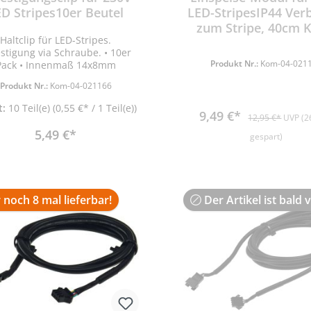
ED Stripes10er Beutel
LED-StripesIP44 Ver
zum Stripe, 40cm K
Haltclip für LED-Stripes.
stigung via Schraube. • 10er
Produkt Nr.:
Kom-04-021
Pack • Innenmaß 14x8mm
Produkt Nr.:
Kom-04-021166
t:
10 Teil(e)
(0,55 €* / 1 Teil(e))
9,49 €*
12,95 €*
UVP (2
5,49 €*
gespart)
 noch 8 mal lieferbar!
Der Artikel ist bald 