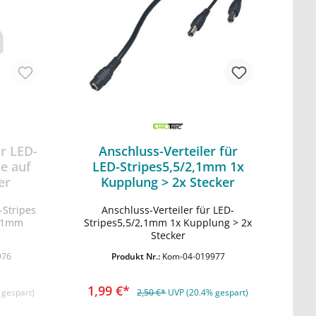
r LED-
Anschluss-Verteiler für
e auf
LED-Stripes5,5/2,1mm 1x
er
Kupplung > 2x Stecker
-Stripes
Anschluss-Verteiler für LED-
In den Warenkorb
2,1mm
Stripes5,5/2,1mm 1x Kupplung > 2x
Stecker
976
Produkt Nr.:
Kom-04-019977
1,99 €*
 gespart)
2,50 €*
UVP (20.4% gespart)