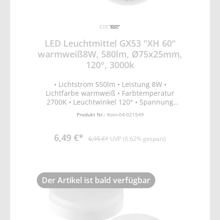
LED Leuchtmittel GX53 "XH 60"
warmweiß8W, 580lm, Ø75x25mm,
120°, 3000k
• Lichtstrom 550lm • Leistung 8W •
Lichtfarbe warmweiß • Farbtemperatur
2700K • Leuchtwinkel 120° • Spannung
230V/50Hz • Sockel GX53 • 100% Hell 0,2 Sek.
Produkt Nr.:
Kom-04-021549
• Ein/Aus 20.000x • Leuchtdauer 30.000 Std.
• Leistungsfaktor >0,5 • RA >80 • Quecksilber
6,49 €*
Hg 0,0mg • ØxL 75x25mm •
6,95 €*
UVP (6.62% gespart)
Energieeffizienzklasse G • Verbrauch /
1000h 8kWh • nicht dimmbar • Nicht
geeignet für Akzentbeleuchtung • SMD LED
Epistar
Der Artikel ist bald verfügbar