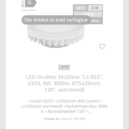
G
G
Datenblatt
Der Artikel ist bald verfügbar
LED-Strahler McShine ''LS-853'',
GX53, 8W, 800lm, Ø75x25mm,
120°, warmweiß
• Sockel GX53 • Lichtstrom 800 Lumen •
Lichtfarbe warmweiß • Farbtemperatur 3000
K • Abstrahlwinkel 120° •
Leistungsaufnahme 8W • Spannung 220-
Produkt Nr.:
Kom-21-1451995
240V • Energieeffizienzklasse G •
Lebensdauer 40.000 Stunden • On/Off