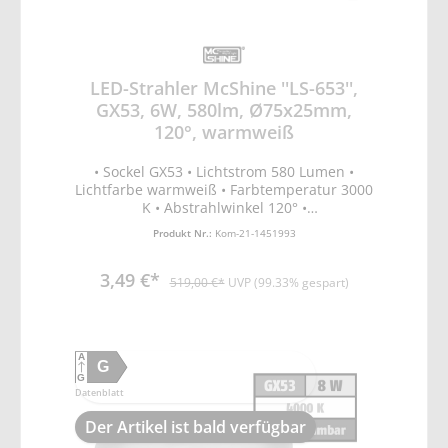
LED-Strahler McShine ''LS-653'',
GX53, 6W, 580lm, Ø75x25mm,
120°, warmweiß
• Sockel GX53 • Lichtstrom 580 Lumen •
Lichtfarbe warmweiß • Farbtemperatur 3000
K • Abstrahlwinkel 120° •
Leistungsaufnahme 6W • Spannung 220-
Produkt Nr.:
Kom-21-1451993
240V • Energieeffizienzklasse G •
Lebensdauer 40.000 Stunden • On/Off
3,49 €*
20.000x • Anlaufzeit <1s = 60% Licht •
519,00 €*
UVP (99.33% gespart)
Farbwiedergabeindex Ra >80 •
Temperaturbereich -20 °C bis +40 °C • Maße
ØxL: 75x25mm • nicht dimmbar
A
G
G
Datenblatt
Der Artikel ist bald verfügbar