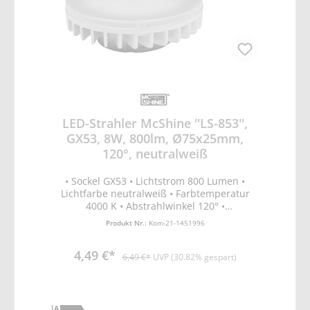
LED-Strahler McShine ''LS-853'',
GX53, 8W, 800lm, Ø75x25mm,
120°, neutralweiß
• Sockel GX53 • Lichtstrom 800 Lumen •
Lichtfarbe neutralweiß • Farbtemperatur
4000 K • Abstrahlwinkel 120° •
Leistungsaufnahme 8W • Spannung 220-
Produkt Nr.:
Kom-21-1451996
240V • Energieeffizienzklasse G •
Lebensdauer 40.000 Stunden • On/Off
4,49 €*
20.000x • Anlaufzeit <1s = 60% Licht •
6,49 €*
UVP (30.82% gespart)
Farbwiedergabeindex Ra >80 •
Temperaturbereich -20 °C bis +40 °C • Maße
ØxL: 75x25mm • nicht dimmbar
A