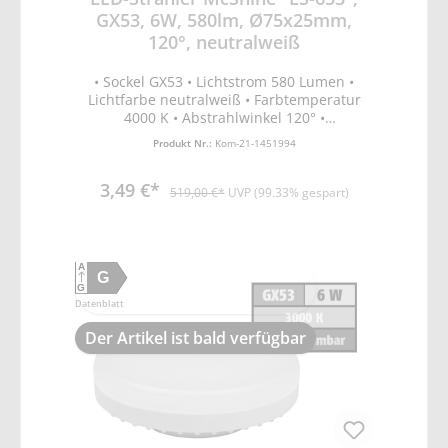
GX53, 6W, 580lm, Ø75x25mm,
120°, neutralweiß
• Sockel GX53 • Lichtstrom 580 Lumen •
Lichtfarbe neutralweiß • Farbtemperatur
4000 K • Abstrahlwinkel 120° •
Leistungsaufnahme 6W • Spannung 220-
Produkt Nr.:
Kom-21-1451994
240V • Energieeffizienzklasse G •
Lebensdauer 40.000 Stunden • On/Off
3,49 €*
20.000x • Anlaufzeit <1s = 60% Licht •
519,00 €*
UVP (99.33% gespart)
Farbwiedergabeindex Ra >80 •
Temperaturbereich -20 °C bis +40 °C • Maße
ØxL: 75x25mm • nicht dimmbar
A
G
G
Datenblatt
Der Artikel ist bald verfügbar