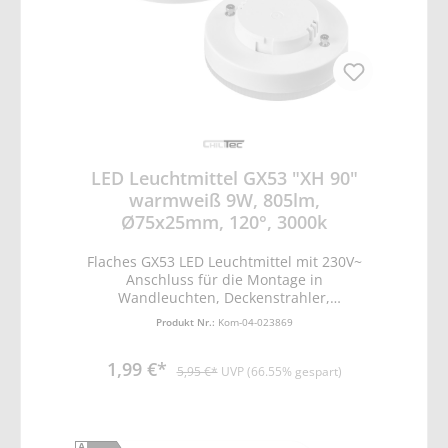
LED Leuchtmittel GX53 "XH 90"
warmweiß 9W, 805lm,
Ø75x25mm, 120°, 3000k
Flaches GX53 LED Leuchtmittel mit 230V~
Anschluss für die Montage in
Wandleuchten, Deckenstrahler,
Deckenleuchte. Die geringe Höhe von 25mm
Produkt Nr.:
Kom-04-023869
ist ideal für Bodenleuchten im Innen- und
Aussenbereich. • Lichtstrom 805lm •
1,99 €*
Leistung 9,2W • Lichtfarbe warmweiß •
5,95 €*
UVP (66.55% gespart)
Farbtemperatur 3023K • Halbwertswinkel
110° • Spannung 230V/50Hz • Sockel GX53 •
100% Hell 0,2 Sek. • Ein/Aus 20.000x •
Leuchtdauer 20.000 Std. • Leistungsfaktor
A