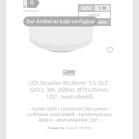
G
>0,71 • RA >82 • ØxL 75x25mm •
G
Energieeffizienzklasse F • Verbrauch / 1000h
Datenblatt
9kWh • nicht dimmbar
Der Artikel ist bald verfügbar
LED-Strahler McShine ''LS-353'',
GX53, 3W, 260lm, Ø75x25mm,
120°, neutralweiß
• Sockel GX53 • Lichtstrom 260 Lumen •
Lichtfarbe neutralweiß • Farbtemperatur
4000 K • Abstrahlwinkel 120° •
Leistungsaufnahme 3W • Spannung 220-
Produkt Nr.:
Kom-21-1451992
240V • Energieeffizienzklasse G •
Lebensdauer 40.000 Stunden • On/Off