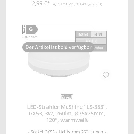
2,99 €*
20.000x • Anlaufzeit <1s = 60% Licht •
4,19 €*
UVP (28.64% gespart)
Farbwiedergabeindex Ra >80 •
Temperaturbereich -20 °C bis +40 °C • Maße
ØxL: 75x25mm • nicht dimmbar
A
G
G
Datenblatt
Der Artikel ist bald verfügbar
LED-Strahler McShine ''LS-353'',
GX53, 3W, 260lm, Ø75x25mm,
120°, warmweiß
• Sockel GX53 • Lichtstrom 260 Lumen •