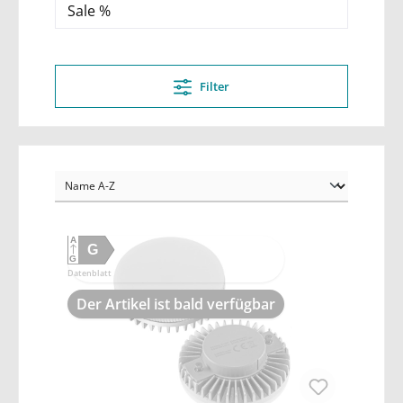
Sale %
Filter
A
G
G
Datenblatt
Der Artikel ist bald verfügbar