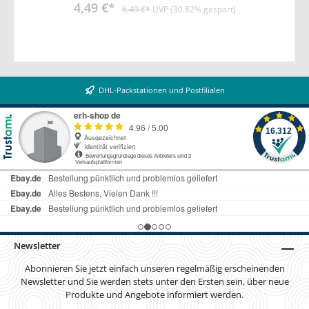
4,49 €*
20.000x • Anlaufzeit <1s = 60% Licht •
6,49 €*
UVP (30.82% gespart)
Farbwiedergabeindex Ra >80 •
Temperaturbereich -20 °C bis +40 °C • Maße
ØxL: 75x25mm • nicht dimmbar
DHL-Packstationen und Postfilialen
Newsletter
Abonnieren Sie jetzt einfach unseren regelmäßig erscheinenden
Newsletter und Sie werden stets unter den Ersten sein, über neue
Produkte und Angebote informiert werden.