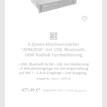
– 15kHz (+/-3dB) • Versorgungsspannung:
230V~50Hz • Verbrauch: 350W • Bluetooth-
Frequenzband: 2402-2480MHz • Max. HF-
Sendeleistung BT: 12.48dBm
5-Zonen-Mischverstärker
''APM2836'' mit USB, Bluetooth,
UKW Radio& Fernbedienung
• USB, Bluetooth & FM • inkl. Fernbedienung
• 3 Mikrofoneingänge mit Vorrangschaltung
auf MIC1 • 2 AUX Eingänge • Line Ausgänge
zum Anschluss von 2 zusätzlichen
Produkt Nr.:
Kom-21-1800130
Verstärkern • Separate Lautstärkeregler für
alle Eingänge • Master Lautstärkeregler •
477,49 €*
Bass/Treble Regler • Schutzschaltungen:
533,29 €*
UVP (10.46% gespart)
Überhitzung, Kurschluss, Überlastung •
Step-up Trafo für 70V & 100V Line Anlagen •
4-16 Ohm Ausgang • Maße: 483x366x89mm