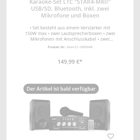
Karaoke-Set LTC ''STAR4-MKII''
USB/SD, Bluetooth, inkl. zwei
Mikrofone und Boxen
• Set besteht aus einem Verstärker mit
150W max • zwei Lautsprecherboxen • zwei
Mikrofonen mit Anschlusskabel • zwei
Boxen Anschlusskabel • Stimmwandler
Produkt Nr.:
Kom-21-1800048
(normal/Roboter/high) • LED Display •
BLUETOOTH Verbindung zu einem Tablet PC
149,99 €*
oder jedem anderen Bluetooth-fähigen
Gerät • 2 frontseitige Mikrofoneingänge mit
Echo Regler • Master Lautstärkeregler •
Treble & Bassregler • Balance Regler • USB
Bedienelemente • Eingangswahlschalter
Der Artikel ist bald verfügbar