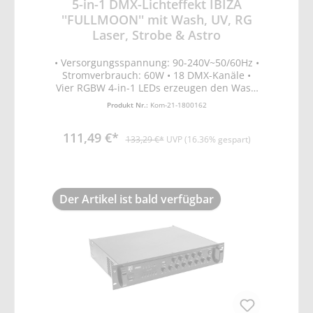
5-in-1 DMX-Lichteffekt IBIZA
''FULLMOON'' mit Wash, UV, RG
Laser, Strobe & Astro
• Versorgungsspannung: 90-240V~50/60Hz •
Stromverbrauch: 60W • 18 DMX-Kanäle •
Vier RGBW 4-in-1 LEDs erzeugen den Wash
Effekt • 3 x 3W purpur + weisse LEDs • 1 x
Produkt Nr.:
Kom-21-1800162
15W 4-in-1 Osram LED • RG Laserdioden
30mW • 2 x 10W Strobes • Dimmer 0-100% •
111,49 €*
Stroboskop: 20 Blitze/Sek. • Betriebsarten:
133,29 €*
UVP (16.36% gespart)
Automatik, DMX, Master-Slave &
Musiksteuerung • Inkl. Fernbedienung
Der Artikel ist bald verfügbar