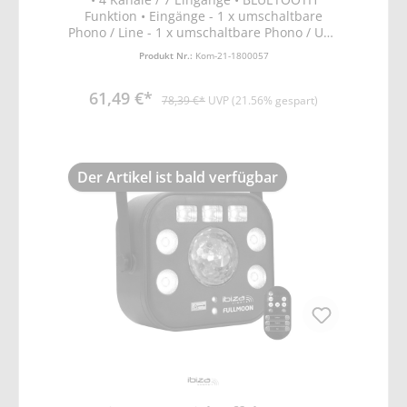
Funktion • Eingänge - 1 x umschaltbare
Phono / Line - 1 x umschaltbare Phono / USB
- 1 x CD, 2 x MIC (L + R) • USB/MP3 Play-
Produkt Nr.:
Kom-21-1800057
Steuerung • Talkover • Kopfhörer-CUE • LED
VU-Meters • Digitales Display • Kopfhörer-
61,49 €*
Ausgang 6,35mm • Metallgehäuse mit
78,39 €*
UVP (21.56% gespart)
Montagewinkeln • Maße 240x60x130mm 9
Gewicht 0,88kg
Der Artikel ist bald verfügbar