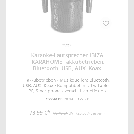
Karaoke-Lautsprecher IBIZA
''KARAHOME'' akkubetrieben,
Bluetooth, USB, AUX, Koax
• akkubetrieben • Musikquellen: Bluetooth,
USB, AUX, Koax • Kompatibel mit: TV, Tablet-
PC, Smartphone • versch. Lichteffekte •
Mikrofone mit Echo und Reverb • 5
Produkt Nr.:
Kom-21-1800179
verschiedene Stimmefekte • Maße: 260 x
270 x 220mm • Farbe: schwarz • Leistung:
73,99 €*
120W • Eingangsspannung: 5V 2A via USB-C
99,49 €*
UVP (25.63% gespart)
lead • Batterielaufzeit: 5-6 Stunden •
Frequenz des Handmikrofons: 2.4GHz •
Bluetooth-Frequenzband: 2402-2480MHz •
Max. HF-Sendeleistung BT: 3.98dBm