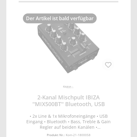
Der Artikel ist bald verfügbar
2-Kanal Mischpult IBIZA
''MIX500BT'' Bluetooth, USB
• 2x Line & 1x Mikrofoneingänge • USB
Eingang • Bluetooth • Bass, Treble & Gain
Regler auf beiden Kanälen •
Lautstärkeregler für Mikrofon & Kopfhörer •
Produkt Nr.:
Kom-21-1800058