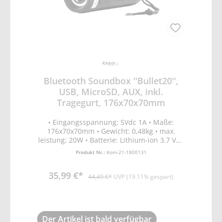
Netzteil #22397 + Kabel #18568 • Gewicht:
85g • L x B x H: 135 x 55 x 30mm
Bluetooth Soundbox ''Bullet20'',
USB, MicroSD, AUX, inkl.
Tragegurt, 176x70x70mm
• Eingangsspannung: 5Vdc 1A • Maße:
176x70x70mm • Gewicht: 0,48kg • max.
leistung: 20W • Batterie: Lithium-ion 3.7 Vdc
• 1500mAh • Bluetooth Frequenzband 2402-
Produkt Nr.:
Kom-21-1800131
2480MHz • Bluetooth mit TWS Funktion •
LED-beleuchtete Lautsprecher an jedem
35,99 €*
Ende • inklusive Tragegurt und USB-Kabel
44,49 €*
UVP (19.11% gespart)
Der Artikel ist bald verfügbar