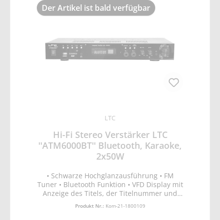
Der Artikel ist bald verfügbar
LTC
Hi-Fi Stereo Verstärker LTC
''ATM6000BT'' Bluetooth, Karaoke,
2x50W
• Schwarze Hochglanzausführung • FM
Tuner • Bluetooth Funktion • VFD Display mit
Anzeige des Titels, der Titelnummer und
der abgelaufenen Spielzeit USB, SD & MP3
Produkt Nr.:
Kom-21-1800109
Eingänge • 2 Mikrofoneingänge mit Echo- &
Lautstärkeregler • LINE Ausgang zum