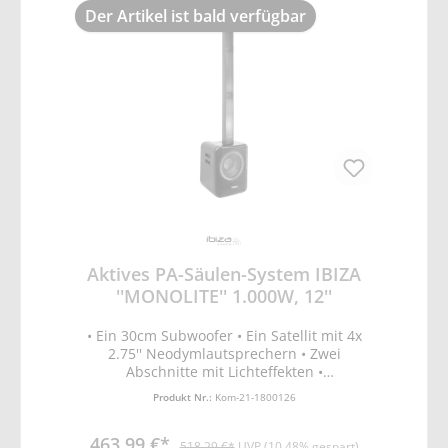
• Gewicht: 15,8kg • Sicherung: 6A • UKW-
Der Artikel ist bald verfügbar
Frequenzband: 87.5-107.5MHz • Leistung:
350W • Ausgänge: Low impedance 4-16
Ohms Line 70V & 100V • Signal-Rausch-
Verhältnis: >= 75dB • Frequenzbereich: 60Hz
– 15kHz (+/-3dB) • Versorgungsspannung:
230V~50Hz • Bluetooth-Frequenzband:
2402-2480MHz • Max. HF-Sendeleistung BT:
2dBm
Aktives PA-Säulen-System IBIZA
''MONOLITE'' 1.000W, 12''
• Ein 30cm Subwoofer • Ein Satellit mit 4x
2.75'' Neodymlautsprechern • Zwei
Abschnitte mit Lichteffekten •
Verstärkerklasse D • Eingänge: 2x 6.35
Produkt Nr.:
Kom-21-1800126
Klinke/XLR Combos für Instrument oder
Mikro & 1x Line über Cinch • Multimedia
463,99 €*
Konnektivität: Bluetooth, USB, SD mit
518,29 €*
UVP (10.48% gespart)