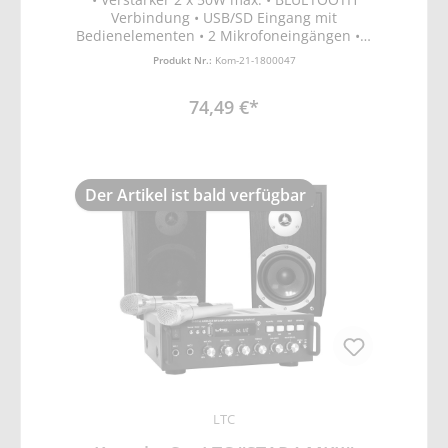
Verbindung • USB/SD Eingang mit
Bedienelementen • 2 Mikrofoneingängen • 1
LINE Eingang • BASS und TREBLE Regler •
Produkt Nr.:
Kom-21-1800047
Lautstärkeregler für MIKRO & MUSIK •
Versorgung 230VAC und 12VDC • 2
74,49 €*
Lautsprecherboxen aus Holz • 2 Mikrofone •
Anschlusskabel • Maße Verstärker
220x150x60mm • Maße je Box
100x90x130mm
Der Artikel ist bald verfügbar
LTC