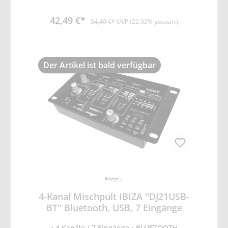
REC Ausgang • Crossfader • 150x100x65mm
• Gewicht 0,55kg
42,49 €*
54,49 €*
UVP (22.02% gespart)
Der Artikel ist bald verfügbar
4-Kanal Mischpult IBIZA ''DJ21USB-
BT'' Bluetooth, USB, 7 Eingänge
• 4 Kanäle / 7 Eingänge • BLUETOOTH