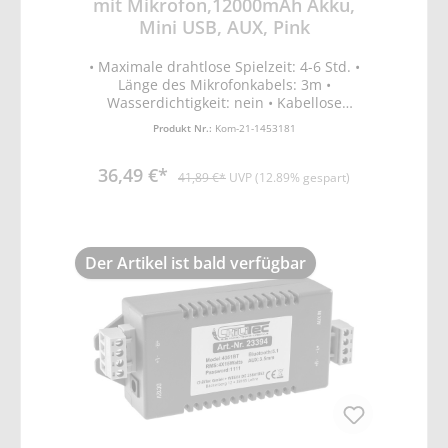
mit Mikrofon,12000mAh Akku,
Mini USB, AUX, Pink
• Maximale drahtlose Spielzeit: 4-6 Std. •
Länge des Mikrofonkabels: 3m •
Wasserdichtigkeit: nein • Kabellose
Reichweite: < 10 Meter • Drahtlose
Produkt Nr.:
Kom-21-1453181
Kompatibilität: Bluetooth 5.0 •
Lautsprecherleistung: 30 Watt •
36,49 €*
Lautsprechergröße: 10cm • Batterieleistung:
41,89 €*
UVP (12.89% gespart)
3.7V / 1200mAh • Frequenzbereich: 80Hz-
20kHz • Maße: 180x230x120mm • Bluetooth •
USB • AUX • SD-Karte • FM-Radio • Farbe:
Pink
Der Artikel ist bald verfügbar