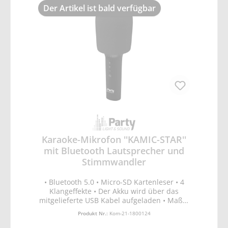
Der Artikel ist bald verfügbar
Karaoke-Mikrofon ''KAMIC-STAR''
mit Bluetooth Lautsprecher und
Stimmwandler
• Bluetooth 5.0 • Micro-SD Kartenleser • 4
Klangeffekte • Der Akku wird über das
mitgelieferte USB Kabel aufgeladen • Maße:
80x80x225mm • Ausgangsleistung: 3W •
Produkt Nr.:
Kom-21-1800124
Eingangsspannung: 5Vdc 1A via USB •
Gewicht: 260g • Unterstützte Dateien: