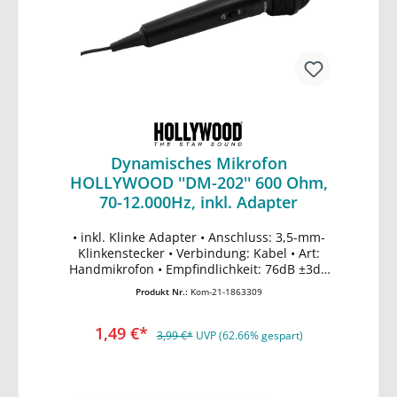
Adapter dabei), Gewicht: 85g, Lieferung mit
passendem Netzteil
Dynamisches Mikrofon
HOLLYWOOD ''DM-202'' 600 Ohm,
70-12.000Hz, inkl. Adapter
• inkl. Klinke Adapter • Anschluss: 3,5-mm-
In den Warenkorb
Klinkenstecker • Verbindung: Kabel • Art:
Handmikrofon • Empfindlichkeit: 76dB ±3dB
• Mikrofontyp: Dynamisch •
Produkt Nr.:
Kom-21-1863309
Richtcharakteristik: Niere • Kabellänge:
1,8m • Frequenzbereich: 100 Hz - 12 kHz •
1,49 €*
Impedanz: 600 O • Farbe: Schwarz • AN/AUS
3,99 €*
UVP (62.66% gespart)
Schalter • Maße 52x230mm