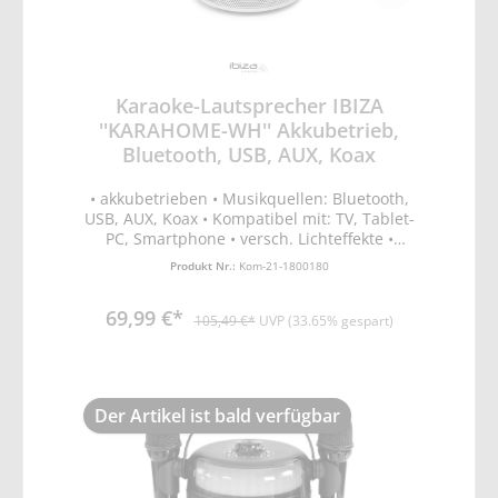
Karaoke-Lautsprecher IBIZA
''KARAHOME-WH'' Akkubetrieb,
Bluetooth, USB, AUX, Koax
• akkubetrieben • Musikquellen: Bluetooth,
USB, AUX, Koax • Kompatibel mit: TV, Tablet-
PC, Smartphone • versch. Lichteffekte •
Mikrofone mit Echo und Reverb • 5
Produkt Nr.:
Kom-21-1800180
verschiedene Stimmefekte • Maße: 260 x
270 x 220mm • Farbe: weiß • Leistung: 120W
69,99 €*
• Eingangsspannung: 5V 2A via USB-C lead •
105,49 €*
UVP (33.65% gespart)
Batterielaufzeit: 5-6 Stunden • Frequenz des
Handmikrofons: 2.4GHz • Bluetooth-
Frequenzband: 2402-2480MHz • Max. HF-
Sendeleistung BT: 3.98dBm
Der Artikel ist bald verfügbar