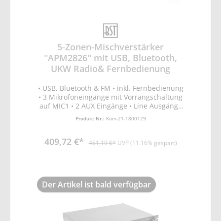
5-Zonen-Mischverstärker
''APM2826'' mit USB, Bluetooth,
UKW Radio& Fernbedienung
• USB, Bluetooth & FM • inkl. Fernbedienung
• 3 Mikrofoneingänge mit Vorrangschaltung
auf MIC1 • 2 AUX Eingänge • Line Ausgänge
zum Anschluss von 2 zusätzlichen
Produkt Nr.:
Kom-21-1800129
Verstärkern • Separate Lautstärkeregler für
alle Eingänge • Master Lautstärkeregler •
409,72 €*
Bass/Treble Regler • Schutzschaltungen:
461,19 €*
UVP (11.16% gespart)
Überhitzung, Kurschluss, Überlastung •
Step-up Trafo für 70V & 100V Line Anlagen •
4-16 Ohm Ausgang • Maße: 483x366x89mm
• Gewicht: 15,4kg • Sicherung: 4A • UKW-
Der Artikel ist bald verfügbar
Frequenzband: 87.5-107.5MHz • Leistung:
240W • Ausgänge: Low impedance 4-16
Ohms Line 70V & 100V • Signal-Rausch-
Verhältnis: >= 75dB • Frequenzbereich: 60Hz