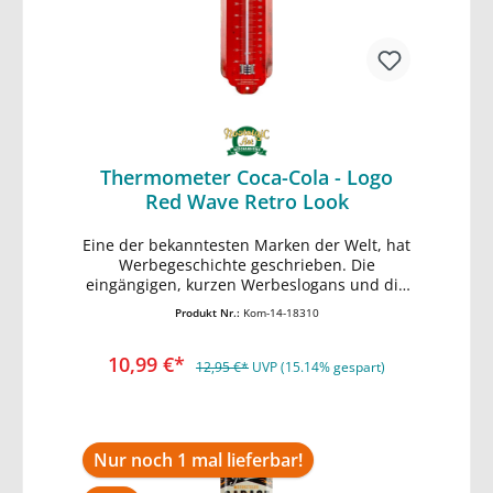
Thermometer Coca-Cola - Logo
Red Wave Retro Look
Eine der bekanntesten Marken der Welt, hat
In den Warenkorb
Werbegeschichte geschrieben. Die
eingängigen, kurzen Werbeslogans und die
Vermittlung eines Lebensgefühls machen
Produkt Nr.:
Kom-14-18310
Coca-Cola in den 20er Jahren zum
meistbeworbenen Produkt der USA. Gezielte
10,99 €*
Werbestrategien und ein hoher
12,95 €*
UVP (15.14% gespart)
Wiedererkennungswert sind noch heute die
Erfolgsrezepte von Coca-Cola. Die
geschwungene Konturflasche ist in die
Designgeschichte eingegangen und rund
Nur noch 1 mal lieferbar!
um den Globus bekannt. Und wussten Sie
übrigens, dass "Coke" nach "O.K." das