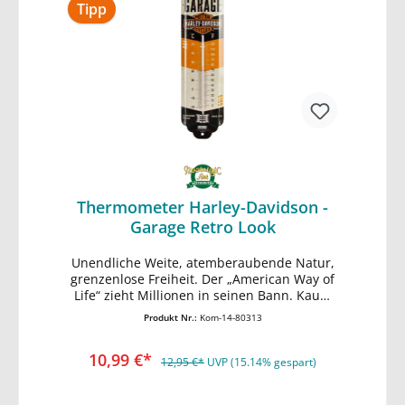
bekannteste Wort der Welt ist? extra starkes
Tipp
Stahlblech Qualität Made in Germany Skala
in Celsius und Fahrenheit robuste
Kartonverpackung Format 6,5 x 28 cm
Thermometer Harley-Davidson -
Garage Retro Look
Unendliche Weite, atemberaubende Natur,
In den Warenkorb
grenzenlose Freiheit. Der „American Way of
Life“ zieht Millionen in seinen Bann. Kaum
eine Marke verkörpert diesen Mythos so
Produkt Nr.:
Kom-14-80313
ursprünglich und ungefiltert wie Harley-
Davidson. Der Film Easy Rider mit Peter
10,99 €*
Fonda und Dennis Hopper verlieh der
12,95 €*
UVP (15.14% gespart)
Marke 1969 Kultstatus. Die beiden Chopper-
Umbauten „Captain America“ mit der