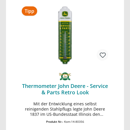
berühmten US- Lackierung und das
kompakte, mit Flammen verzierte „Billy
Tipp
Bike“ wurden zu Kultmodellen und lösten
eine bis heute ungebrochene
Individualisierungswelle von Harley-
Davidson-Besitzern aus. extra starkes
Stahlblech Qualität Made in Germany Skala
in Celsius und Fahrenheit robuste
Kartonverpackung Format 6,5 x 28 cm
Thermometer John Deere - Service
& Parts Retro Look
Mit der Entwicklung eines selbst
In den Warenkorb
reinigenden Stahlpflugs legte John Deere
1837 im US-Bundesstaat Illinois den
Grundstein für sein Unternehmen - Deere &
Produkt Nr.:
Kom-14-80356
Company. Heute gilt die Firma als
Weltmarktführer im Bereich Landtechnik.