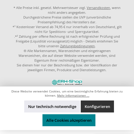
* Alle Preise inkl. gesetzl. Mehrwertsteuer zzgl.
Versandkosten
, wenn
nicht anders angegeben.
Durchgestrichene Preise stellen die UVP (unverbindliche
Preisempfehlung) des Herstellers dar.
*¹ Kostenloser Versand ab 74,95 € nur innerhalb von Deutschland, gilt
nicht für Speditions- und Sperrgutartikel.
.*² Zahlung per offene Rechnung ist nach erfolgreicher Prüfung und
Freigabe (Liquidität vorausgesetzt) möglich - Details entehmen Sie
bitte unseren
Zahlungsbedingungen
.
® Alle Markennamen, Warenzeichen und eingetragenen
Warenzeichen, die auf dieser Website verwendet werden, sind
Eigentum Ihrer rechtmäßigen Eigentümer.
Sie dienen hier nur der Beschreibung bzw. der Identifikation der
jeweiligen Firmen, Produkte und Dienstleistungen.
© 2023 by
ERH-Shop.de
Theme by
ThemeWare®
Diese Website verwendet Cookies, um eine bestmögliche Erfahrung bieten zu
können.
Mehr Informationen ...
Nur technisch notwendige
Konfigurieren
Alle Cookies akzeptieren