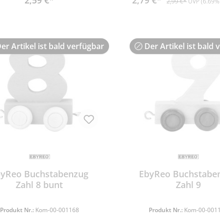
2,59 €*
2,79 €*
2,99 €*
UVP (6.69%
er Artikel ist bald verfügbar
Der Artikel ist bald 
byReo Buchstabenzug
EbyReo Buchstabe
Zahl 8 bunt
Zahl 9
Produkt Nr.:
Kom-00-001168
Produkt Nr.:
Kom-00-001