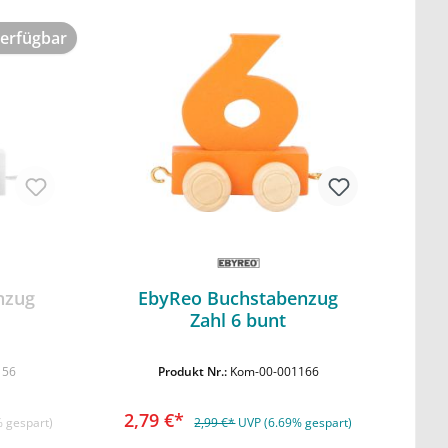
verfügbar
nzug
EbyReo Buchstabenzug
Zahl 6 bunt
In den Warenkorb
156
Produkt Nr.:
Kom-00-001166
2,79 €*
 gespart)
2,99 €*
UVP (6.69% gespart)