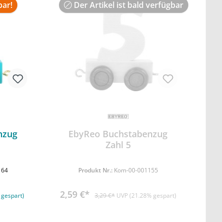
bar!
Der Artikel ist bald verfügbar
nzug
EbyReo Buchstabenzug
Zahl 5
rb
164
Produkt Nr.:
Kom-00-001155
2,59 €*
 gespart)
3,29 €*
UVP (21.28% gespart)