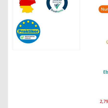
Nur
E
2,7