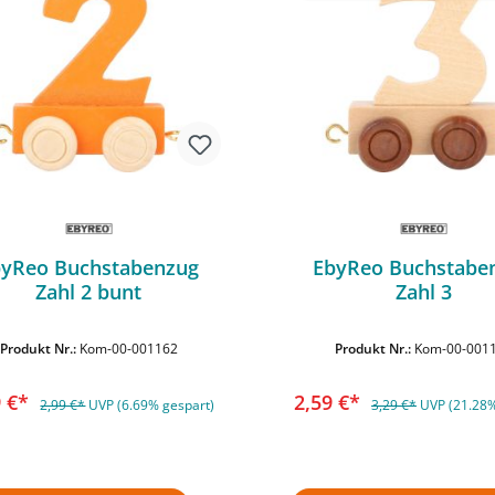
byReo Buchstabenzug
EbyReo Buchstabe
Zahl 2 bunt
Zahl 3
In den Warenkorb
In den Warenko
Produkt Nr.:
Kom-00-001162
Produkt Nr.:
Kom-00-001
9 €*
2,59 €*
2,99 €*
UVP (6.69% gespart)
3,29 €*
UVP (21.28%