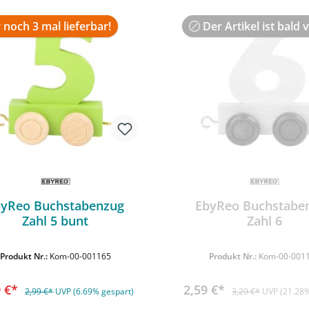
 noch 3 mal lieferbar!
Der Artikel ist bald 
byReo Buchstabenzug
EbyReo Buchstabe
Zahl 5 bunt
Zahl 6
In den Warenkorb
Produkt Nr.:
Kom-00-001165
Produkt Nr.:
Kom-00-001
9 €*
2,59 €*
2,99 €*
UVP (6.69% gespart)
3,29 €*
UVP (21.28%