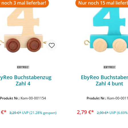
 noch 3 mal lieferbar!
Nur noch 15 mal liefer
byReo Buchstabenzug
EbyReo Buchstabe
Zahl 4
Zahl 4 bunt
In den Warenkorb
In den Warenko
Produkt Nr.:
Kom-00-001154
Produkt Nr.:
Kom-00-001
9 €*
2,79 €*
3,29 €*
UVP (21.28% gespart)
2,99 €*
UVP (6.69%