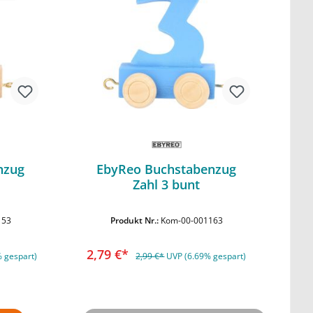
nzug
EbyReo Buchstabenzug
Zahl 3 bunt
rb
In den Warenkorb
153
Produkt Nr.:
Kom-00-001163
2,79 €*
 gespart)
2,99 €*
UVP (6.69% gespart)