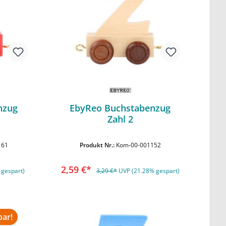
nzug
EbyReo Buchstabenzug
Zahl 2
rb
In den Warenkorb
161
Produkt Nr.:
Kom-00-001152
2,59 €*
 gespart)
3,29 €*
UVP (21.28% gespart)
bar!