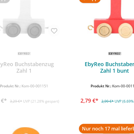
byReo Buchstabenzug
EbyReo Buchstabe
Zahl 1
Zahl 1 bunt
In den Warenko
Produkt Nr.:
Kom-00-001151
Produkt Nr.:
Kom-00-001
9 €*
2,79 €*
3,29 €*
UVP (21.28% gespart)
2,99 €*
UVP (6.69%
Nur noch 17 mal liefer