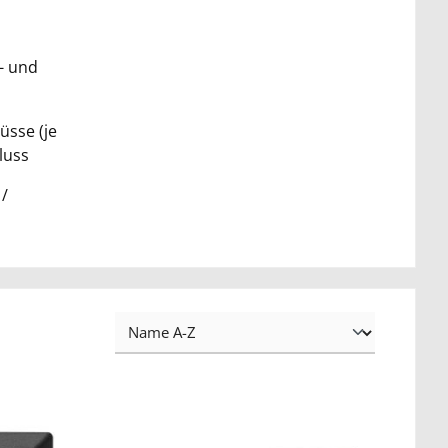
- und
üsse (je
luss
/