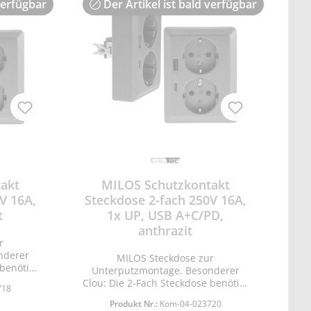
verfügbar
Der Artikel ist bald verfügbar
RA >70 • Quecksilber Hg 0,0mg •
Maße mit Rahmen: 80x80mm,
Einbautiefe 35mm - passt in
Schalterdosen • Verbrauch / 1000h
1,5kWh • Energieeffizienzklasse F •
nicht dimmbar • Nicht geeignet für
Akzentbeleuchtung • Schutzklasse
IP20
akt
MILOS Schutzkontakt
V 16A,
Steckdose 2-fach 250V 16A,
t
1x UP, USB A+C/PD,
anthrazit
r
nderer
MILOS Steckdose zur
 benötigt
Unterputzmontage. Besonderer
P20 für
Clou: Die 2-Fach Steckdose benötigt
718
ststoff-
nur 1x Unterputz-Dose! • IP20 für
Produkt Nr.:
Kom-04-023720
icherung
trockene Innenräume • Kunststoff-