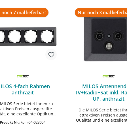
 noch 7 mal lieferbar!
Nur noch 3 mal lieferb
ILOS 4-fach Rahmen
MILOS Antennend
anthrazit
TV+Radio+Sat inkl. R
UP, anthrazit
 MILOS Serie bietet Ihnen zu
raktiven Preisen ausgereifte
Die MILOS Serie bietet I
tät, eine exzellente Optik und
attraktiven Preisen ausge
tik mit anthrazitem Finish. •
Qualität und eine exzellen
Produkt Nr.:
Kom-04-023054
net für alle Komponenten der
und Haptik mit anthrazitem