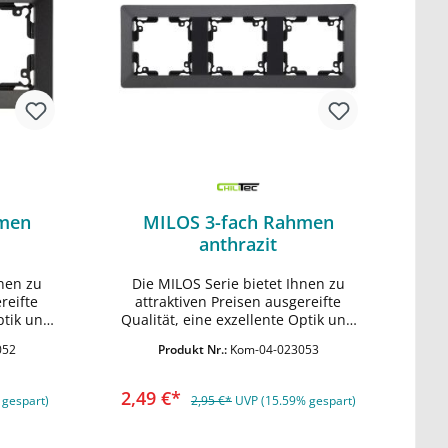
hmen
MILOS 3-fach Rahmen
anthrazit
hnen zu
Die MILOS Serie bietet Ihnen zu
rb
In den Warenkorb
reifte
attraktiven Preisen ausgereifte
ptik und
Qualität, eine exzellente Optik und
nish. •
Haptik mit anthrazitem Finish. •
052
Produkt Nr.:
Kom-04-023053
nten der
Geeignet für alle Komponenten der
hmen für
Milos Serie • Mehfach Rahmen für
eeignet
Längs- und Quermontage geeignet
2,49 €*
 gespart)
2,95 €*
UVP (15.59% gespart)
mm
• HxBxT 224x80x14mm