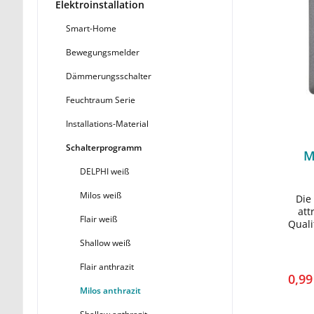
Elektroinstallation
Smart-Home
Bewegungsmelder
Dämmerungsschalter
Feuchtraum Serie
Installations-Material
Schalterprogramm
M
DELPHI weiß
Milos weiß
Die
att
Flair weiß
Quali
Hap
Shallow weiß
Geeig
Milo
Flair anthrazit
0,9
Milos anthrazit