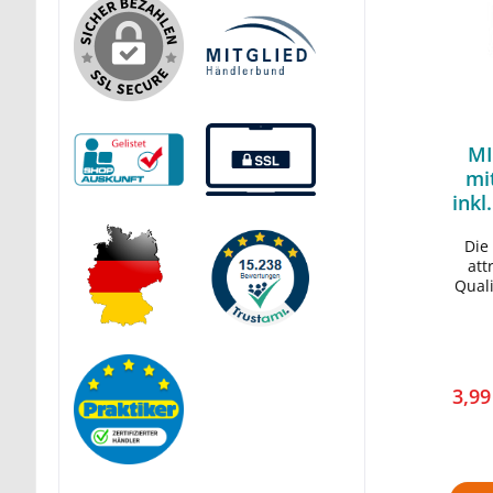
MI
mi
inkl
Die
att
Quali
und H
• all
Sc
Kont
3,9