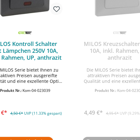
LOS Kontroll Schalter
MILOS Kreuzschalter
t Lämpchen 250V 10A,
10A, inkl. Rahmen,
. Rahmen, UP, anthrazit
anthrazit
 MILOS Serie bietet Ihnen zu
Die MILOS Serie bietet I
raktiven Preisen ausgereifte
attraktiven Preisen ausge
tät und eine exzellente Optik
In den Warenkorb
Qualität und eine exzellen
aptik mit anthrazitem Finish.
und Haptik mit anthrazitem
Produkt Nr.:
Kom-04-023039
Produkt Nr.:
Kom-04-023
e Komponenten für Längs- und
• alle Komponenten für Lä
Quermontage geeignet •
Quermontage geeigne
hraubanschluss • Funktion:
Schraubanschluss • Maß
roll-Lämpchen AN wenn Licht
Rahmen: 80x80mm, Einba
9 €*
4,49 €*
4,50 €*
UVP (11.33% gespart)
4,95 €*
UVP (9.29%
AUS • Maße: 80x80x25mm
17mm