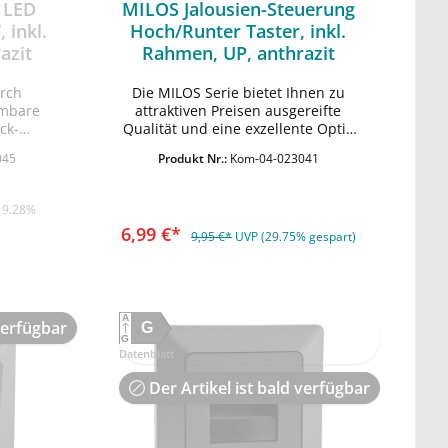
 LED
MILOS Jalousien-Steuerung
 inkl.
Hoch/Runter Taster, inkl.
azit
Rahmen, UP, anthrazit
urch
Die MILOS Serie bietet Ihnen zu
mmbare
attraktiven Preisen ausgereifte
ck-
Qualität und eine exzellente Optik
In den Warenkorb
und Haptik mit anthrazitem Finish.
045
Produkt Nr.:
Kom-04-023041
 Preisen
• alle Komponenten für Längs- und
d eine
Quermontage geeignet •
tik mit
Schraubanschluss • Hoch / Runter
19.28%
lle
via Tasterfunktion • Maße mit
6,99 €*
- und
Rhamen: 80x80mm, Einbautiefe
9,95 €*
UVP (29.75% gespart)
ED 3-60W
17mm
 •
EIN/AUS
für
A
verfügbar
G
G
tage •
Datenblatt
e mit
utiefe
Der Artikel ist bald verfügbar