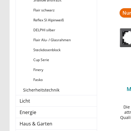
Shallow anthrazit
Flair schwarz
Nur
Reflex SI Alpinweiß
DELPHI silber
Flair Alu- / Glasrahmen
Steckdosenblock
Cup Serie
Finery
Fasko
M
Sicherheitstechnik
Licht
Die
Energie
att
Quali
Hap
Haus & Garten
Geeig