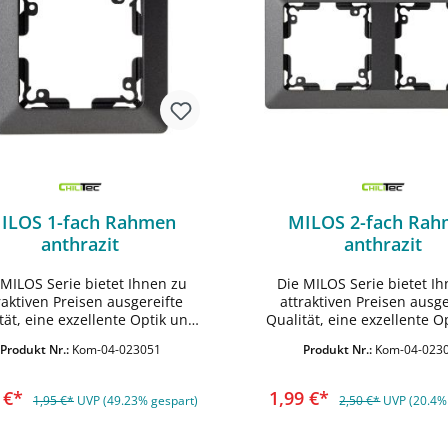
ILOS 1-fach Rahmen
MILOS 2-fach Ra
anthrazit
anthrazit
 MILOS Serie bietet Ihnen zu
Die MILOS Serie bietet I
In den Warenkorb
In den Warenko
raktiven Preisen ausgereifte
attraktiven Preisen ausge
tät, eine exzellente Optik und
Qualität, eine exzellente O
tik mit anthrazitem Finish. •
Haptik mit anthrazitem Fi
Produkt Nr.:
Kom-04-023051
Produkt Nr.:
Kom-04-023
net für alle Komponenten der
Geeignet für alle Kompone
s Serie • HxBxT 80x80x14mm
Milos Serie • Mehfach Ra
Längs- und Quermontage g
9 €*
1,99 €*
1,95 €*
UVP (49.23% gespart)
2,50 €*
UVP (20.4%
• HxBxT 150x80x14