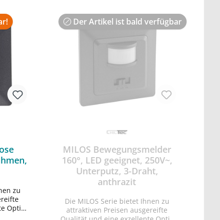
ar!
Der Artikel ist bald verfügbar
ose
MILOS Bewegungsmelder
ahmen,
160°, LED geeignet, 250V~,
Unterputz, 3-Draht,
anthrazit
hnen zu
reifte
Die MILOS Serie bietet Ihnen zu
te Optik
attraktiven Preisen ausgereifte
 Finish.
Qualität und eine exzellente Optik