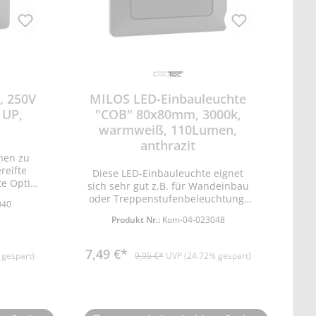
, 250V
MILOS LED-Einbauleuchte
 UP,
"COB" 80x80mm, 3000k,
warmweiß, 110Lumen,
anthrazit
hnen zu
reifte
Diese LED-Einbauleuchte eignet
te Optik
sich sehr gut z.B. für Wandeinbau
 Finish.
oder Treppenstufenbeleuchtung.
040
ngs- und
Modernste COB-LED und direkter
Produkt Nr.:
Kom-04-023048
t •
Anschluss an 230V über
e mit
Lüsterklemme. • Lichtstrom 110lm •
utiefe
Leistung 1,5W • Lichtfarbe
7,49 €*
 gespart)
9,95 €*
UVP (24.72% gespart)
warmweiß • Farbtemperatur 3000K
• Leuchtwinkel 120° • Spannung 85-
265V/50Hz • 100% Hell 0 Sek. •
Ein/Aus 20.000x • Leuchtdauer
30.000 Std. • Leistungsfaktor >0,5 •