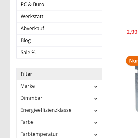
Milo
PC & Büro
Läng
Werkstatt
Abverkauf
2,9
Blog
Sale %
Nur
Filter
Marke
Dimmbar
Energieeffizienzklasse
Farbe
Farbtemperatur