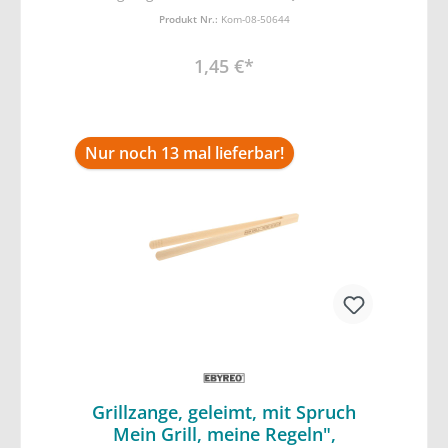
Verarbeitung unserer Holzwaren,
Produkt Nr.:
Kom-08-50644
1,45 €*
Nur noch 13 mal lieferbar!
Grillzange, geleimt, mit Spruch
Mein Grill, meine Regeln",