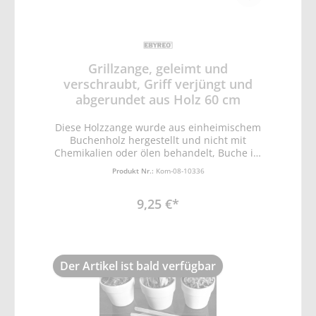
Grillzange, geleimt und
verschraubt, Griff verjüngt und
abgerundet aus Holz 60 cm
Diese Holzzange wurde aus einheimischem
Buchenholz hergestellt und nicht mit
Chemikalien oder ölen behandelt, Buche ist
als Hartholz besonders langlebig und gut
Produkt Nr.:
Kom-08-10336
für Küchenartikel geeignet, Durch die
Verschraubung hält die Würstchenzange
9,25 €*
über eine lange Zeit und wird Ihnen stets
zuverlässig zur Verfügung stehen, Damit die
Zange besser in Ihrer Hand liegt sind die
Blätter der Steakzange in der Mitte seitlich
etwas verjüngt und an den Kanten rund
Der Artikel ist bald verfügbar
gefräst, Vorne sind zwei gleichartige Nuten,
welche leicht zu reinigen sind, Durch diese
hochwertige Ausführung und die mit 60cm
weit über den Standard hinausgehende