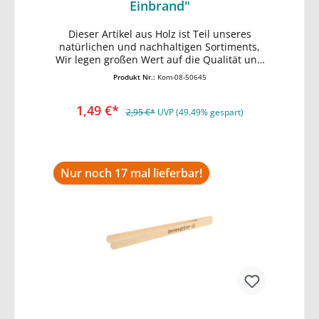
Einbrand"
Dieser Artikel aus Holz ist Teil unseres
In den Warenkorb
natürlichen und nachhaltigen Sortiments,
Wir legen großen Wert auf die Qualität und
Verarbeitung unserer Holzwaren,
Produkt Nr.:
Kom-08-50645
1,49 €*
2,95 €*
UVP (49.49% gespart)
Nur noch 17 mal lieferbar!