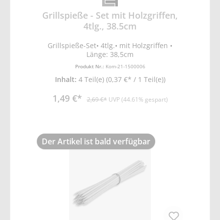
Grillspieße - Set mit Holzgriffen,
4tlg., 38.5cm
Grillspieße-Set• 4tlg.• mit Holzgriffen •
Länge: 38,5cm
Produkt Nr.:
Kom-21-1500006
Inhalt:
4 Teil(e)
(0,37 €* / 1 Teil(e))
1,49 €*
2,69 €*
UVP (44.61% gespart)
Der Artikel ist bald verfügbar