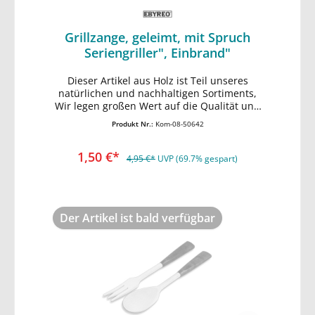
Grillzange, geleimt, mit Spruch
Seriengriller", Einbrand"
Dieser Artikel aus Holz ist Teil unseres
In den Warenkorb
natürlichen und nachhaltigen Sortiments,
Wir legen großen Wert auf die Qualität und
Verarbeitung unserer Holzwaren,
Produkt Nr.:
Kom-08-50642
1,50 €*
4,95 €*
UVP (69.7% gespart)
Der Artikel ist bald verfügbar