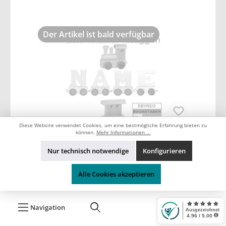
Der Artikel ist bald verfügbar
Diese Website verwendet Cookies, um eine bestmögliche Erfahrung bieten zu
können.
Mehr Informationen ...
Nur technisch notwendige
Konfigurieren
EbyReo® Buchstabenzug Lok +
Alle Cookies akzeptieren
Alex + Endwaggon
Produkt Nr.:
Kom-00-001404
Navigation
13,49 €*