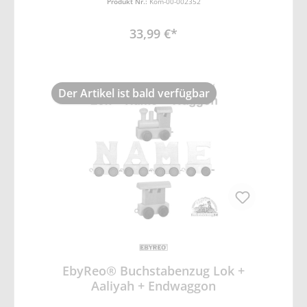
Produkt Nr.:
Kom-00-002352
Mihai)
33,99 €*
Der Artikel ist bald verfügbar
EbyReo® Buchstabenzug Lok +
Aaliyah + Endwaggon