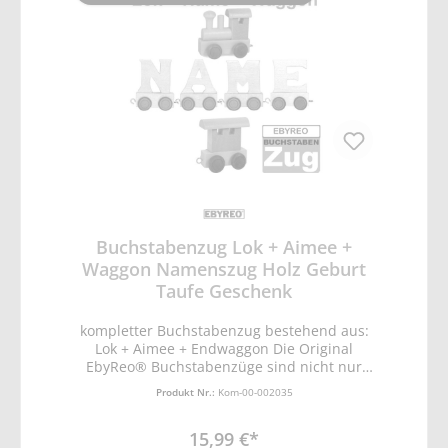
Buchstabenzug Lok + Aimee +
Waggon Namenszug Holz Geburt
Taufe Geschenk
kompletter Buchstabenzug bestehend aus:
Lok + Aimee + Endwaggon Die Original
EbyReo® Buchstabenzüge sind nicht nur
eine tolles natürliches Holzspielzeug zum
Produkt Nr.:
Kom-00-002035
Dekorieren und Lernen, es lassen sich sogar
komplette Namen oder Botschaften
15,99 €*
schreiben. Kindern wird mit Spaß das