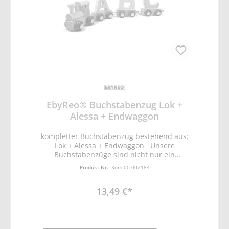
EbyReo® Buchstabenzug Lok +
Alessa + Endwaggon
kompletter Buchstabenzug bestehend aus:
Lok + Alessa + Endwaggon Unsere
Buchstabenzüge sind nicht nur ein
natürliches Holzspielzeug, sondern fördern
Produkt Nr.:
Kom-00-002184
Kreativität und eignen sich hervorragend
zum Dekorieren. Mit den Buchstaben lassen
13,49 €*
sich nicht nur komplette Namen
zusammenstellen, sondern sogar ganze
Botschaften überbringen. Kindern wird so
mit Spaß unser Alphabet vermittelt und die
Kreativität der kleinen wird angeregt. Alle