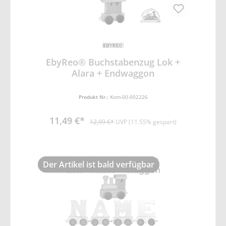
EbyReo® Buchstabenzug Lok +
Alara + Endwaggon
Produkt Nr.:
Kom-00-002226
11,49 €*
12,99 €*
UVP (11.55% gespart)
Der Artikel ist bald verfügbar