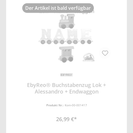
schreibweisen. Material und Eigenschaften:
Größe einzelbuchstabe: ca. 6,7cm x 6,3cm x
Der Artikel ist bald verfügbar
3,5 cm (BxHxT). Material: Holz - klar lackiert.
passen auf alle handelsüblichen
Holzschienen.
EbyReo® Buchstabenzug Lok +
Alessandro + Endwaggon
Produkt Nr.:
Kom-00-001417
26,99 €*