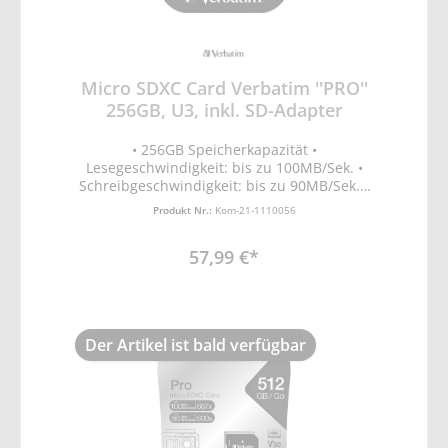
Micro SDXC Card Verbatim ''PRO''
256GB, U3, inkl. SD-Adapter
• 256GB Speicherkapazität •
Lesegeschwindigkeit: bis zu 100MB/Sek. •
Schreibgeschwindigkeit: bis zu 90MB/Sek. •
geeignet für 4K-Ultra-HD-Videoaufnahme •
Produkt Nr.:
Kom-21-1110056
UHS-Geschwindigkeitsklasse 3 (U3) für
schnelle Datenübertragung • Wasser- und
57,99 €*
stoßfest
Der Artikel ist bald verfügbar