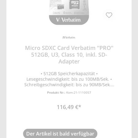
Micro SDXC Card Verbatim ''PRO''
512GB, U3, Class 10, inkl. SD-
Adapter
• 512GB Speicherkapazität •
Lesegeschwindigkeit: bis zu 100MB/Sek. •
Schreibgeschwindigkeit: bis zu 90MB/Sek. •
geeignet für 4K-Ultra-HD-Videoaufnahme •
Produkt Nr.:
Kom-21-1110057
UHS-Geschwindigkeitsklasse 3 (U3) für
schnelle Datenübertragung • Class 10 •
116,49 €*
Wasser- und stoßfest
Der Artikel ist bald verfügbar