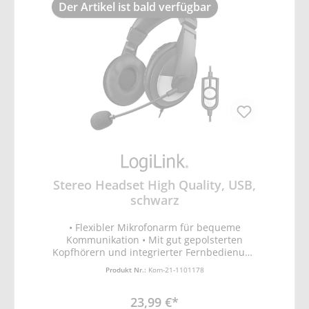
Der Artikel ist bald verfügbar
Stereo Headset High Quality, USB,
schwarz
• Flexibler Mikrofonarm für bequeme
Kommunikation • Mit gut gepolsterten
Kopfhörern und integrierter Fernbedienung
• Für Musik, Gaming, Internet, Telefon und
Produkt Nr.:
Kom-21-1101178
Webprogramme • Kopfhörer: 85 x 105 mm •
Mikrofon
23,99 €*
Impedanz/Empfindlichkeit/Frequenzbereich