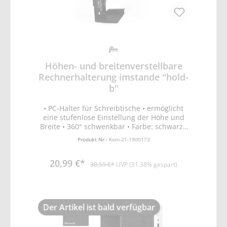
Höhen- und breitenverstellbare
Rechnerhalterung imstande ''hold-
b''
• PC-Halter für Schreibtische • ermöglicht
eine stufenlose Einstellung der Höhe und
Breite • 360° schwenkbar • Farbe: schwarz •
Schwenkradius: +180°~-180° •
Produkt Nr.:
Kom-21-1900173
Breitenanpassung: 88~203mm •
Höhenanpassung: 300~510mm •
20,99 €*
Tragfähigkeit: bis 10kg • passend für viele
30,59 €*
UVP (31.38% gespart)
Formen von Computergehäusen
Der Artikel ist bald verfügbar