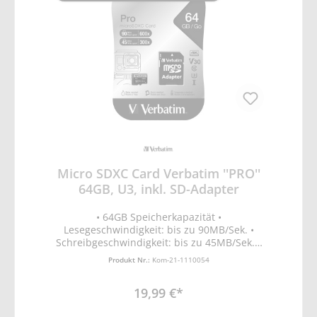
Micro SDXC Card Verbatim ''PRO''
64GB, U3, inkl. SD-Adapter
• 64GB Speicherkapazität •
Lesegeschwindigkeit: bis zu 90MB/Sek. •
Schreibgeschwindigkeit: bis zu 45MB/Sek. •
geeignet für 4K-Ultra-HD-Videoaufnahme •
Produkt Nr.:
Kom-21-1110054
UHS-Geschwindigkeitsklasse 3 (U3) für
schnelle Datenübertragung • Wasser- und
19,99 €*
stoßfest