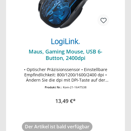
Maus, Gaming Mouse, USB 6-
Button, 2400dpi
• Optischer Präzisionssensor • Einstellbare
In den Warenkorb
Empfindlichkeit: 800/1200/1600/2400 dpi •
Ändern Sie die dpi mit DPI-Taste auf der
Mitte • 5 Standard Tasten + 1 DPI Shift-Taste
Produkt Nr.:
Kom-21-1647538
• Vergrößern und verkleinern Funktion • Mit
LED Anzeige • Unterstützt Windows
13,49 €*
2000/ME/XP/Vista/7/8/10
Der Artikel ist bald verfügbar