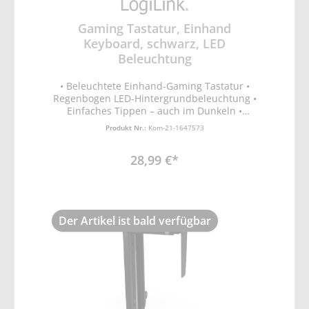
Gaming Tastatur, Einhand
Keyboard, schwarz, LED
Beleuchtung
• Beleuchtete Einhand-Gaming Tastatur •
Regenbogen LED-Hintergrundbeleuchtung •
Einfaches Tippen – auch im Dunkeln •
Komfortable und langlebige Tastenkappen •
Produkt Nr.:
Kom-21-1647573
kompatibel mit Windows, Linux, Mac OS
und Linux • Mit großer Handablage • 2
28,99 €*
programmierbare Tasten • 1 Taste für
Farbauswahl der Beleuchtung •
ergonomischer Handauflag
Der Artikel ist bald verfügbar