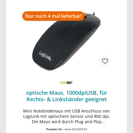
Nur noch 4 mal lieferbar!
optische Maus, 1000dpiUSB, für
Rechts- & Linkshänder geeignet
Mini Notebookmaus mit USB Anschluss von
In den Warenkorb
LogiLink mit optischem Sensor und 800 dpi,
Die Maus wird durch Plug and Play
automatisch erkannt und sie funktioniert
Produkt Nr.:
Kom-04-020724
ohne Installation von Treibern, Details: • 3