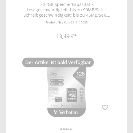
• 32GB Speicherkapazität •
Lesegeschwindigkeit: bis zu 90MB/Sek. •
Schreibgeschwindigkeit: bis zu 45MB/Sek. •
geeignet für 4K-Ultra-HD-Videoaufnahme •
Produkt Nr.:
Kom-21-1110053
UHS-Geschwindigkeitsklasse 3 (U3) für
schnelle Datenübertragung • Wasser- und
13,49 €*
stoßfest
Der Artikel ist bald verfügbar