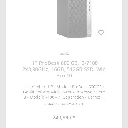
tecXL
HP ProDesk 600 G3, i3-7100
2x3,90GHz, 16GB, 512GB SSD, Win
Pro 10
• Hersteller: HP • Modell: ProDesk 600 G3 •
Gehäuseform Midi Tower • Prozessor: Core
i3 • Modell: 7100 - 7. Generation • Kerne: 2x
• Taktung pro Kern 3,90 GHz •
Produkt Nr.:
Kom-21-1100633
Arbeitsspeicher 16GB DDR4 • Grafik on
Board Intel HD Graphics 630 • Festplatte:
240,99 €*
SSD 512GB • Schnitstellen: 1x Display-Port,
1x RJ45, 1x Audio Ausgang, 2x PCI Express
x1, 1x PCI Express x4, 1x PCI Express x16, 3x