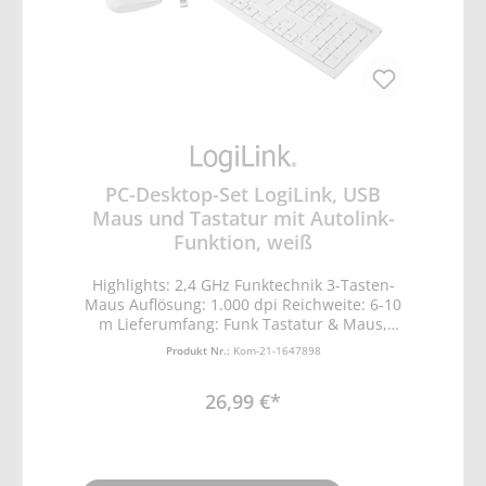
PC-Desktop-Set LogiLink, USB
Maus und Tastatur mit Autolink-
Funktion, weiß
Highlights: 2,4 GHz Funktechnik 3-Tasten-
Maus Auflösung: 1.000 dpi Reichweite: 6-10
m Lieferumfang: Funk Tastatur & Maus,
Nano-Empfänger Gewicht: 0.76 kg
Produkt Nr.:
Kom-21-1647898
Abmessungen Paket (B x H x T): 150 x 530 x
50 mm
26,99 €*