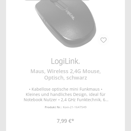
Maus, Wireless 2,4G Mouse,
Optisch, schwarz
• Kabellose optische mini Funkmaus •
Kleines und handliches Design, ideal für
Notebook Nutzer • 2,4 GHz Funktechnik, 64
Kanäle • 3 programmierbare Tasten •
Produkt Nr.:
Kom-21-1647549
Vertikales Scrollrad • Auflösung: 1200 dpi •
USB Nano Dongle mit Autolink • 3-stufiger
7,99 €*
Stromsparmodus • Reichweite: Bis zu 10 m •
1x AA Batterie • Plug & Play