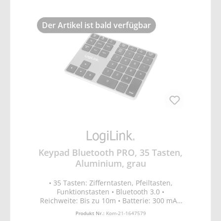
USB A 2.0, 6x USB A 3.0 • Betriebssystem:
Windows 10 Professional 64Bit • Abmessung
Der Artikel ist bald verfügbar
170x274x338mm • Gewicht 7,14kg
Keypad Bluetooth PRO, 35 Tasten,
Aluminium, grau
• 35 Tasten: Zifferntasten, Pfeiltasten,
Funktionstasten • Bluetooth 3.0 •
Reichweite: Bis zu 10m • Batterie: 300 mAh
Li-Polymer Akku, 3,7V • Standby-Dauer: Bis
Produkt Nr.:
Kom-21-1647579
zu 600 Stunden