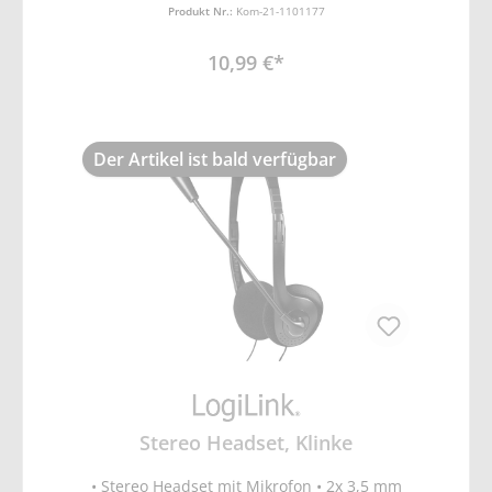
Mikrofon: 30 Hz – 16kHz • Impedanz
Produkt Nr.:
Kom-21-1101177
Headset: 32 Ohm bei 1 KHz • Impedanz
Mikrofon: 2.2 Ohm bei 1 KHz •
10,99 €*
Empfindlichkeit Headset: 106 dB SPL @1kHz
• Empfindlichkeit Mikrofon: -40 dB ± 3 dB
Der Artikel ist bald verfügbar
Stereo Headset, Klinke
• Stereo Headset mit Mikrofon • 2x 3,5 mm