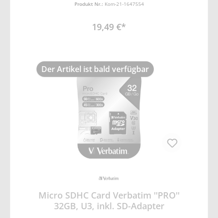
Optischer Präzisionssensor • Einstellbare
Produkt Nr.:
Kom-21-1647554
Empfindlichkeit: 1000/1200/1600 dpi • 5
Standard Tasten + 1 DPI Shift-Taste •
19,49 €*
Reichweite: Bis zu 10m • 2x AAA Alkaline
Batterien
Der Artikel ist bald verfügbar
Micro SDHC Card Verbatim ''PRO''
32GB, U3, inkl. SD-Adapter