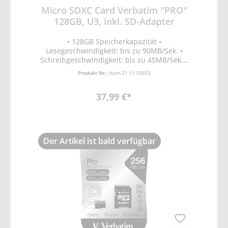
Micro SDXC Card Verbatim ''PRO''
128GB, U3, inkl. SD-Adapter
• 128GB Speicherkapazität •
Lesegeschwindigkeit: bis zu 90MB/Sek. •
Schreibgeschwindigkeit: bis zu 45MB/Sek. •
geeignet für 4K-Ultra-HD-Videoaufnahme •
Produkt Nr.:
Kom-21-1110055
UHS-Geschwindigkeitsklasse 3 (U3) für
schnelle Datenübertragung • Wasser- und
37,99 €*
stoßfest
Der Artikel ist bald verfügbar