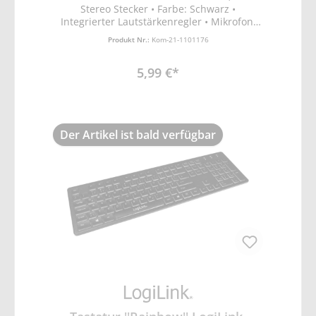
Stereo Stecker • Farbe: Schwarz •
Integrierter Lautstärkenregler • Mikrofon:
9x7 mm • Impedanz: 32 Ohm • Lautsprecher
Produkt Nr.:
Kom-21-1101176
Frequenz: 20–20000 Hz, Mikrofon Frequenz:
30–16000 Hz • Kabellänge: 1,8 m • Geringes
5,99 €*
Gewicht • Umweltfreundlich verpackt
Der Artikel ist bald verfügbar