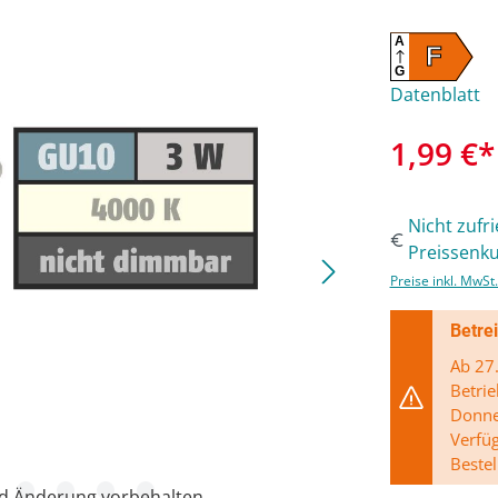
A
F
G
Datenblatt
1,99 €*
Nicht zufr
Preissenku
Preise inkl. MwSt
Betre
Ab 27.
Betrie
Donner
Verfü
Bestel
nd Änderung vorbehalten.