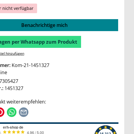
r nicht verfügbar
Benachrichtige mich
Fragen per Whatsapp zum Produkt
tel hinzufügen
mer:
Kom-21-1451327
ine
7305427
.:
1451327
kt weiterempfehlen: