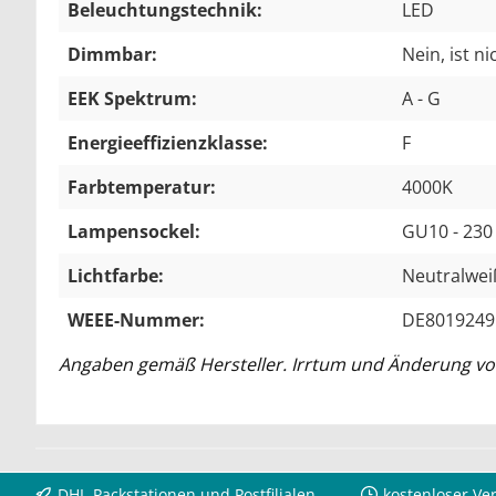
Beleuchtungstechnik:
LED
Dimmbar:
Nein, ist n
EEK Spektrum:
A - G
Energieeffizienzklasse:
F
Farbtemperatur:
4000K
Lampensockel:
GU10 - 230
Lichtfarbe:
Neutralwei
WEEE-Nummer:
DE8019249
Angaben gemäß Hersteller. Irrtum und Änderung vo
DHL-Packstationen und Postfilialen
kostenloser Ve