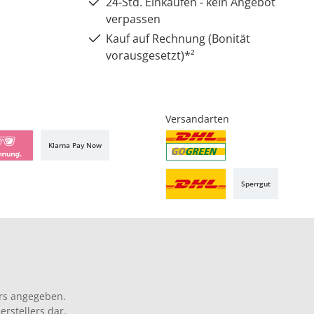
24-Std. Einkaufen - kein Angebot
verpassen
Kauf auf Rechnung (Bonität
vorausgesetzt)*²
Versandarten
Klarna Pay Now
Sperrgut
rs angegeben.
rstellers dar.