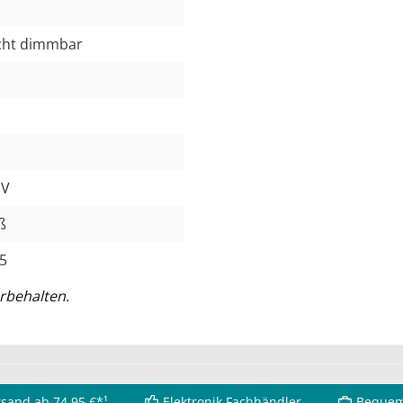
icht dimmbar
 V
ß
5
rbehalten.
rsand ab 74,95 €*¹
Elektronik Fachhändler
Bequem