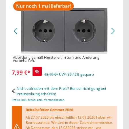
Nur noch 1 mal lieferbar!
Abbildung gemäß Hersteller. Irrtum und Änderung
vorbehalten.
%
7,99 €*
13,19 €*
UVP (39.42% gespart)
Nicht zufrieden mit dem Preis? Benachrichtigung bei
Preissenkung erhalten!
Preise inkl. MwSt. zzgl. Versandkosten
Betreibsferien Sommer 2026
Ab 27.07.2026 bis einschließlich 12.08.2026 haben wir
Betriebsurlaub. Wir sind in dieser Zeit nicht erreichbar.
Ab Donnerstag, den 13.082026 stehen wir - wie